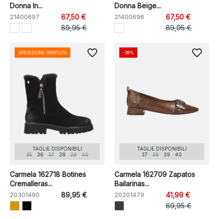
Donna In...
Donna Beige...
21400697
67,50 €
21400696
67,50 €
89,95 €
89,95 €
favorite_border
favorite_border
SPEDIZIONE GRATUITA
-39%
TAGLIE DISPONIBILI
TAGLIE DISPONIBILI
35
36
37
38
39
40
37
38
39
40
Carmela 162718 Botines
Carmela 162709 Zapatos
Cremalleras...
Bailarinas...
20301490
89,95 €
20201479
41,99 €
69,95 €