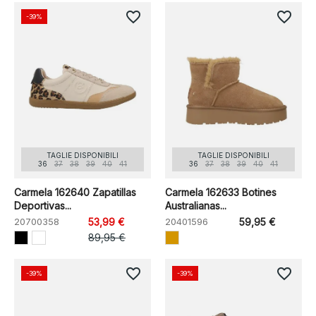
favorite_border
favorite_border
-39%
TAGLIE DISPONIBILI
TAGLIE DISPONIBILI
36
37
38
39
40
41
36
37
38
39
40
41
Carmela 162640 Zapatillas
Carmela 162633 Botines
Deportivas...
Australianas...
20700358
53,99 €
20401596
59,95 €
89,95 €
favorite_border
favorite_border
-39%
-39%