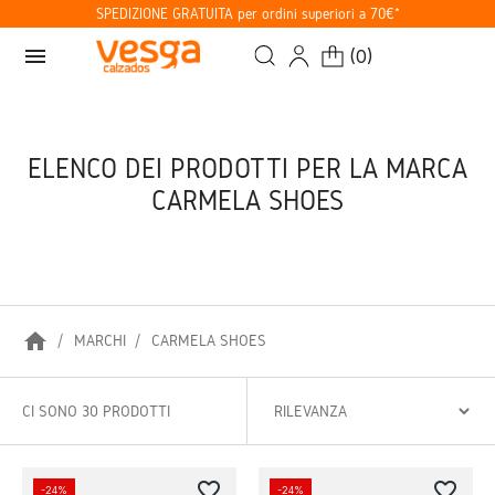
SPEDIZIONE GRATUITA per ordini superiori a 70€*
menu
(
0
)
ELENCO DEI PRODOTTI PER LA MARCA
CARMELA SHOES
home
MARCHI
CARMELA SHOES
CI SONO 30 PRODOTTI
favorite_border
favorite_border
-24%
-24%