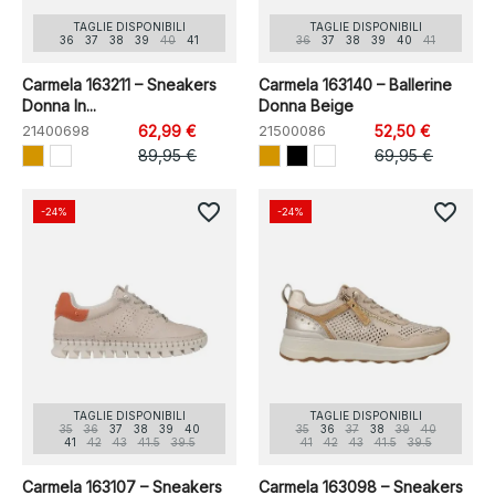
TAGLIE DISPONIBILI
TAGLIE DISPONIBILI
36
37
38
39
40
41
36
37
38
39
40
41
Carmela 163211 – Sneakers
Carmela 163140 – Ballerine
Donna In...
Donna Beige
21400698
62,99 €
21500086
52,50 €
89,95 €
69,95 €
favorite_border
favorite_border
-24%
-24%
TAGLIE DISPONIBILI
TAGLIE DISPONIBILI
35
36
37
38
39
40
35
36
37
38
39
40
41
42
43
41.5
39.5
41
42
43
41.5
39.5
Carmela 163107 – Sneakers
Carmela 163098 – Sneakers