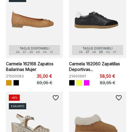
TAGLIE DISPONIBILI
TAGLIE DISPONIBILI
36
37
38
39
40
41
36
37
38
39
40
41
Carmela 162168 Zapatos
Carmela 162060 Zapatillas
Bailarinas Mujer
Deportivas...
21500083
35,00 €
21400661
58,50 €
69,95 €
89,95 €
favorite_border
favorite_border
-49%
ESAURITO