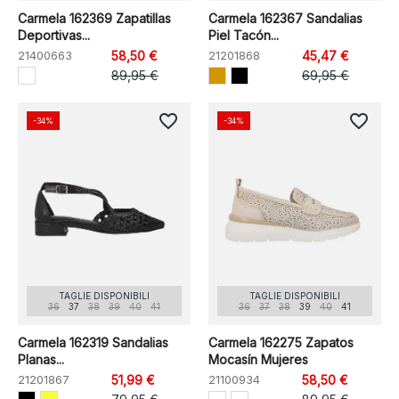
Carmela 162369 Zapatillas
Carmela 162367 Sandalias
Deportivas...
Piel Tacón...
21400663
58,50 €
21201868
45,47 €
89,95 €
69,95 €
favorite_border
favorite_border
-34%
-34%
TAGLIE DISPONIBILI
TAGLIE DISPONIBILI
36
37
38
39
40
41
36
37
38
39
40
41
Carmela 162319 Sandalias
Carmela 162275 Zapatos
Planas...
Mocasín Mujeres
21201867
51,99 €
21100934
58,50 €