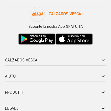
CALZADOS VESGA
Scoprite la nostra App GRATUITA
keyboard_arrow_down
CALZADOS VESGA
keyboard_arrow_down
AIUTO
keyboard_arrow_down
PRODOTTI
keyboard_arrow_down
LEGALE