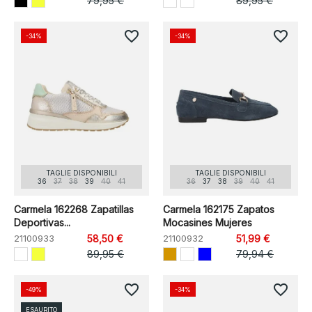
79,95 €
89,95 €
favorite_border
favorite_border
-34%
-34%
TAGLIE DISPONIBILI
TAGLIE DISPONIBILI
36
37
38
39
40
41
36
37
38
39
40
41
Carmela 162268 Zapatillas
Carmela 162175 Zapatos
Deportivas...
Mocasines Mujeres
21100933
58,50 €
21100932
51,99 €
89,95 €
79,94 €
favorite_border
favorite_border
-49%
-34%
ESAURITO