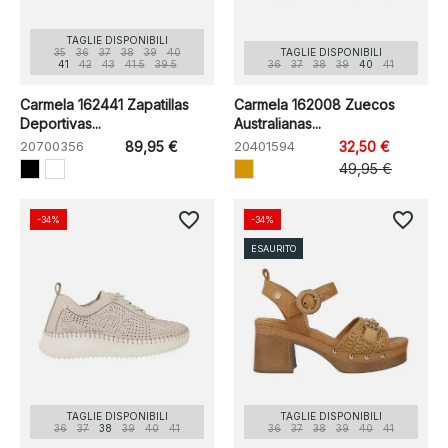
TAGLIE DISPONIBILI
35
36
37
38
39
40
TAGLIE DISPONIBILI
41
42
43
41.5
39.5
36
37
38
39
40
41
Carmela 162441 Zapatillas
Carmela 162008 Zuecos
Deportivas...
Australianas...
20700356
89,95 €
20401594
32,50 €
49,95 €
favorite_border
favorite_border
-34%
-34%
ESAURITO
TAGLIE DISPONIBILI
TAGLIE DISPONIBILI
36
37
38
39
40
41
36
37
38
39
40
41