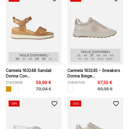
TAGLIE DISPONIBILI
TAGLIE DISPONIBILI
35
36
37
38
39
40
36
37
38
39
40
41
41
42
43
41.5
39.5
Carmela 163248 Sandali
Carmela 163245 – Sneakers
Donna Con...
Donna Beige...
21201908
59,99 €
21400700
67,50 €
79,94 €
89,95 €
favorite_border
favorite_border
-29%
-24%