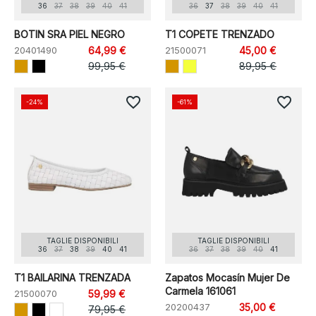
36
37
38
39
40
41
36
37
38
39
40
41
BOTIN SRA PIEL NEGRO
T1 COPETE TRENZADO
20401490
64,99 €
21500071
45,00 €
99,95 €
89,95 €
favorite_border
favorite_border
-24%
-61%
TAGLIE DISPONIBILI
TAGLIE DISPONIBILI
36
37
38
39
40
41
36
37
38
39
40
41
T1 BAILARINA TRENZADA
Zapatos Mocasín Mujer De
Carmela 161061
21500070
59,99 €
20200437
35,00 €
79,95 €