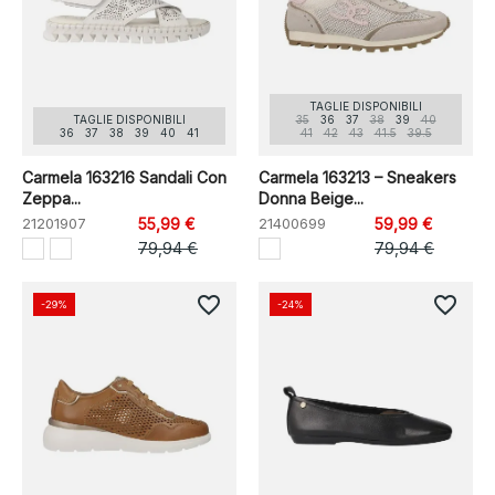
TAGLIE DISPONIBILI
TAGLIE DISPONIBILI
35
36
37
38
39
40
36
37
38
39
40
41
41
42
43
41.5
39.5
Carmela 163216 Sandali Con
Carmela 163213 – Sneakers
Zeppa...
Donna Beige...
21201907
55,99 €
21400699
59,99 €
79,94 €
79,94 €
favorite_border
favorite_border
-29%
-24%