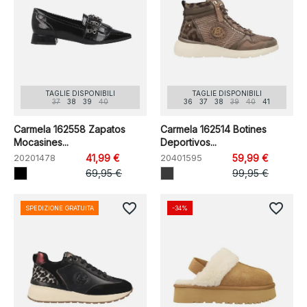
TAGLIE DISPONIBILI
TAGLIE DISPONIBILI
37
38
39
40
36
37
38
39
40
41
Carmela 162558 Zapatos
Carmela 162514 Botines
Mocasines...
Deportivos...
20201478
41,99 €
20401595
59,99 €
69,95 €
99,95 €
favorite_border
favorite_border
SPEDIZIONE GRATUITA
-34%