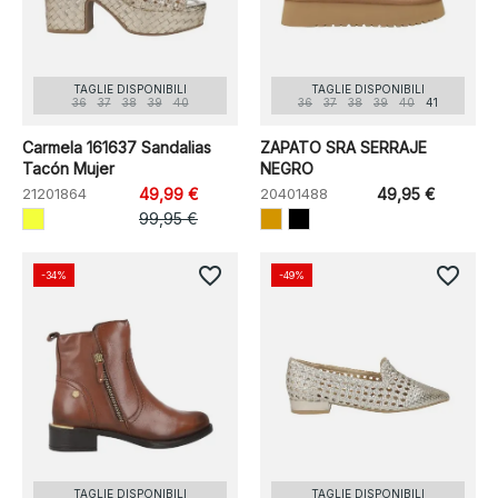
TAGLIE DISPONIBILI
TAGLIE DISPONIBILI
36
37
38
39
40
36
37
38
39
40
41
Carmela 161637 Sandalias
ZAPATO SRA SERRAJE
Tacón Mujer
NEGRO
21201864
49,99 €
20401488
49,95 €
99,95 €
favorite_border
favorite_border
-34%
-49%
TAGLIE DISPONIBILI
TAGLIE DISPONIBILI