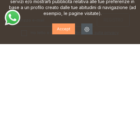
servizi e/o mostrarti pubblicità relativa alle tue preferenze in
base a un profilo creato dalle tue abitudini di navigazione (ad
esempio, le pagine visitate).
Accept
Ho letto e accetto la
informativa sulla privacy
TEAM DI ESPERTI
SPEDIZIONE GRATUITA*
al vostro servizio dal lunedì al
a partire da 70 €
sabato
PRIMO SCAMBIO GRATUITO
CONSEGNE IN 24/48 ORE