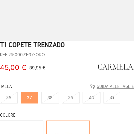
T1 COPETE TRENZADO
1
2
3
4
5
6
7
8
9
10
REF:21500071-37-ORO
45,00 €
89,95 €
TALLA
GUIDA ALLE TAGLIE
36
37
38
39
40
41
COLORE
CAMEL
ORO