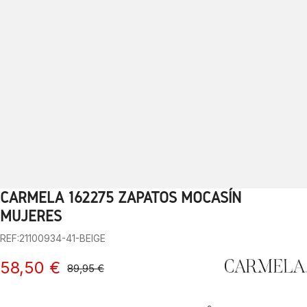
CARMELA 162275 ZAPATOS MOCASÍN
1
2
3
4
5
6
7
8
9
10
MUJERES
REF:21100934-41-BEIGE
58,50 €
89,95 €