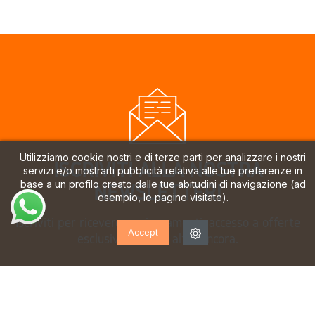
Utilizziamo cookie nostri e di terze parti per analizzare i nostri
ISCRIVITI ALLA NOSTRA
servizi e/o mostrarti pubblicità relativa alle tue preferenze in
base a un profilo creato dalle tue abitudini di navigazione (ad
NEWSLETTER!
esempio, le pagine visitate).
Iscriviti per ricevere aggiornamenti, accesso a offerte
Accept
esclusive e molto altro ancora.