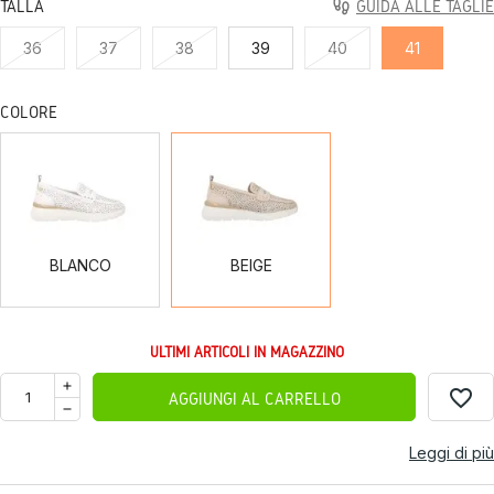
TALLA
GUIDA ALLE TAGLIE
36
37
38
39
40
41
COLORE
BLANCO
BEIGE
BLANCO
BEIGE
ULTIMI ARTICOLI IN MAGAZZINO
favorite_border
AGGIUNGI AL CARRELLO
Leggi di più