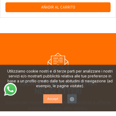
AÑADIR AL CARRITO
Utilizziamo cookie nostri e di terze parti per analizzare i nostri
servizi e/o mostrarti pubblicità relativa alle tue preferenze in
ISCRIVITI ALLA NOSTRA
base a un profilo creato dalle tue abitudini di navigazione (ad
esempio, le pagine visitate).
NEWSLETTER!
Accept
Iscriviti per ricevere aggiornamenti, accesso a offerte
esclusive e molto altro ancora.