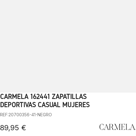
CARMELA 162441 ZAPATILLAS
1
2
3
4
5
6
7
8
9
10
DEPORTIVAS CASUAL MUJERES
REF:20700356-41-NEGRO
89,95 €