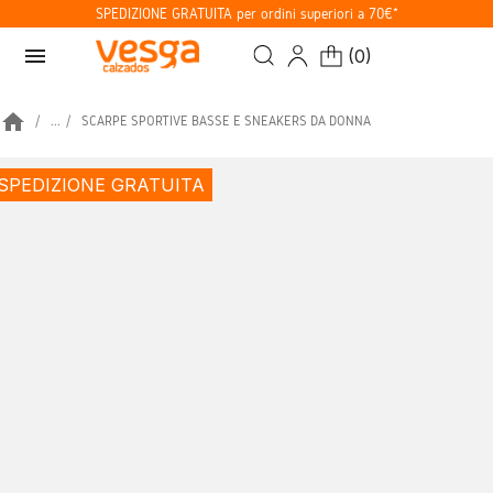
SPEDIZIONE GRATUITA per ordini superiori a 70€*
menu
(
0
)
home
...
SCARPE SPORTIVE BASSE E SNEAKERS DA DONNA
SPEDIZIONE GRATUITA