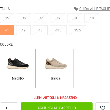
TALLA
GUIDA ALLE TAGLIE
35
36
37
38
39
40
41
42
43
41.5
39.5
COLORE
NEGRO
BEIGE
NEGRO
BEIGE
ULTIMI ARTICOLI IN MAGAZZINO
favorite_border
AGGIUNGI AL CARRELLO