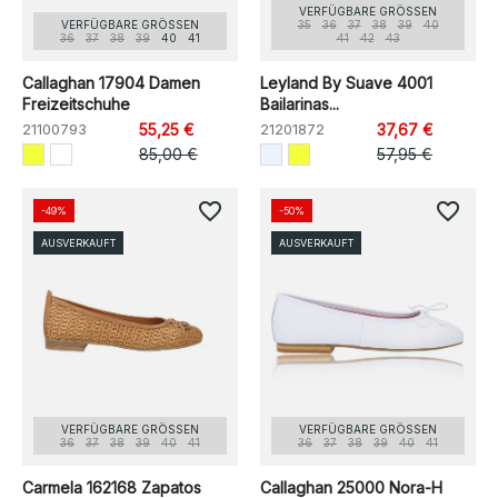
VERFÜGBARE GRÖSSEN
VERFÜGBARE GRÖSSEN
35
36
37
38
39
40
36
37
38
39
40
41
41
42
43
Callaghan 17904 Damen
Leyland By Suave 4001
Freizeitschuhe
Bailarinas...
21100793
55,25 €
21201872
37,67 €
85,00 €
57,95 €
favorite_border
favorite_border
-49%
-50%
AUSVERKAUFT
AUSVERKAUFT
VERFÜGBARE GRÖSSEN
VERFÜGBARE GRÖSSEN
36
37
38
39
40
41
36
37
38
39
40
41
Carmela 162168 Zapatos
Callaghan 25000 Nora-H