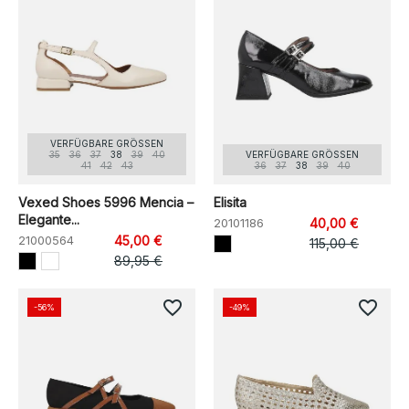
VERFÜGBARE GRÖSSEN
35
36
37
38
39
40
VERFÜGBARE GRÖSSEN
41
42
43
36
37
38
39
40
Vexed Shoes 5996 Mencia –
Elisita
Elegante...
20101186
40,00 €
21000564
45,00 €
115,00 €
89,95 €
favorite_border
favorite_border
-56%
-49%