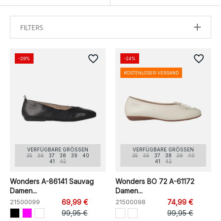
FILTERS
favorite_border
favorite_border
-29%
-24%
KOSTENLOSER VERSAND
VERFÜGBARE GRÖSSEN
VERFÜGBARE GRÖSSEN
35
36
37
38
39
40
35
36
37
38
39
40
41
42
41
42
Wonders A-86141 Sauvag
Wonders BO 72 A-61172
Damen...
Damen...
21500099
69,99 €
21500098
74,99 €
99,95 €
99,95 €