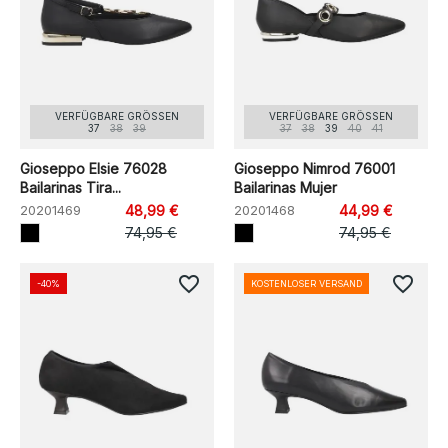
VERFÜGBARE GRÖSSEN
VERFÜGBARE GRÖSSEN
37
38
39
37
38
39
40
41
Gioseppo Elsie 76028
Gioseppo Nimrod 76001
Bailarinas Tira...
Bailarinas Mujer
20201469
48,99 €
20201468
44,99 €
74,95 €
74,95 €
favorite_border
favorite_border
-40%
KOSTENLOSER VERSAND