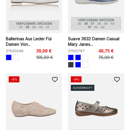
VERFÜGBARE GRÖSSEN
VERFÜGBARE GRÖSSEN
35
36
37
38
39
40
37
38
39
40
41
41
42
43
Ballerinas Aus Leder Für
Suave 3632 Damen Casual
Damen Von...
Mary Janes...
21500046
39,99 €
21100787
48,75 €
105,00 €
75,00 €
favorite_border
favorite_border
-35%
-34%
AUSVERKAUFT