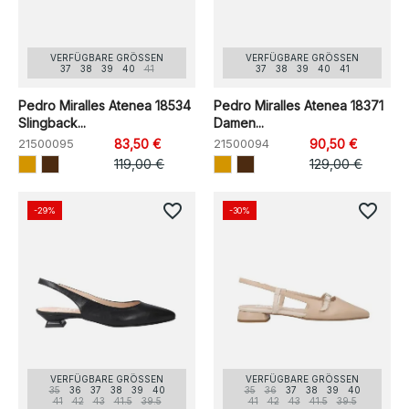
VERFÜGBARE GRÖSSEN
VERFÜGBARE GRÖSSEN
37
38
39
40
41
37
38
39
40
41
Pedro Miralles Atenea 18534
Pedro Miralles Atenea 18371
Slingback...
Damen...
21500095
83,50 €
21500094
90,50 €
119,00 €
129,00 €
favorite_border
favorite_border
-29%
-30%
VERFÜGBARE GRÖSSEN
VERFÜGBARE GRÖSSEN
35
36
37
38
39
40
35
36
37
38
39
40
41
42
43
41.5
39.5
41
42
43
41.5
39.5