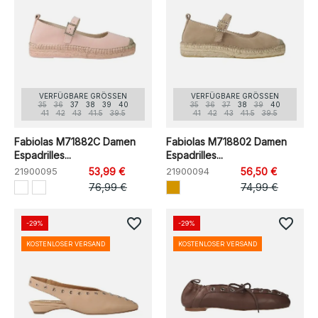
VERFÜGBARE GRÖSSEN
VERFÜGBARE GRÖSSEN
35
36
37
38
39
40
35
36
37
38
39
40
41
42
43
41.5
39.5
41
42
43
41.5
39.5
Fabiolas M71882C Damen
Fabiolas M718802 Damen
Espadrilles...
Espadrilles...
21900095
53,99 €
21900094
56,50 €
76,99 €
74,99 €
favorite_border
favorite_border
-29%
-29%
KOSTENLOSER VERSAND
KOSTENLOSER VERSAND