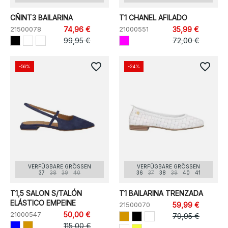
CÑINT3 BAILARINA
T1 CHANEL AFILADO
21500078
74,96 €
21000551
35,99 €
99,95 €
72,00 €
favorite_border
favorite_border
-56%
-24%
VERFÜGBARE GRÖSSEN
VERFÜGBARE GRÖSSEN
37
38
39
40
36
37
38
39
40
41
T1,5 SALON S/TALÓN
T1 BAILARINA TRENZADA
ELÁSTICO EMPEINE
21500070
59,99 €
21000547
50,00 €
79,95 €
115,00 €