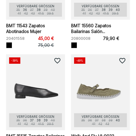
VERFÜGBARE GRÖSSEN
VERFÜGBARE GRÖSSEN
35
36
37
38
39
40
35
36
37
38
39
40
41
42
43
41.5
39.5
41
42
43
41.5
39.5
BMT 11543 Zapatos
BMT 15560 Zapatos
Abotinados Mujer
Bailarinas Salón...
20401558
45,00 €
20800008
79,90 €
75,00 €
favorite_border
favorite_border
-39%
-49%
VERFÜGBARE GRÖSSEN
VERFÜGBARE GRÖSSEN
35
36
37
38
39
40
35
36
37
38
39
40
41
42
43
41.5
39.5
41
42
43