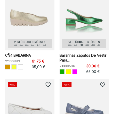
VERFÜGBARE GRÖSSEN
VERFÜGBARE GRÖSSEN
36
37
38
39
40
41
36
37
38
39
40
41
CÑ4 BAILARINA
Bailarinas Zapatos De Vestir
Para...
21100883
61,75 €
21000536
30,00 €
95,00 €
65,00 €
favorite_border
favorite_border
-61%
-35%