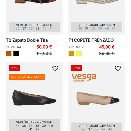
VERFÜGBARE GRÖSSEN
VERFÜGBARE GRÖSSEN
36
37
38
39
40
41
36
37
38
39
40
41
T2 Zapato Doble Tira
T1 COPETE TRENZADO
20201443
50,00 €
21500071
45,00 €
115,00 €
89,95 €
favorite_border
favorite_border
-25%
-50%
KOSTENLOSER VERSAND
VERFÜGBARE GRÖSSEN
35
36
37
38
39
40
VERFÜGBARE GRÖSSEN
41
42
36
37
38
39
40