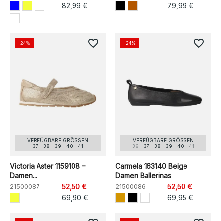
82,99 €
79,99 €
favorite_border
favorite_border
-24%
-24%
VERFÜGBARE GRÖSSEN
VERFÜGBARE GRÖSSEN
37
38
39
40
41
36
37
38
39
40
41
Victoria Aster 1159108 –
Carmela 163140 Beige
Damen...
Damen Ballerinas
21500087
52,50 €
21500086
52,50 €
69,90 €
69,95 €