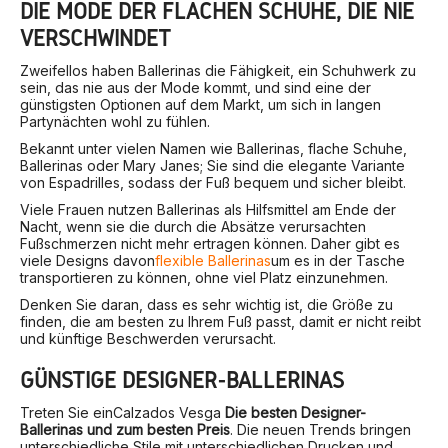
DIE MODE DER FLACHEN SCHUHE, DIE NIE
VERSCHWINDET
Zweifellos haben Ballerinas die Fähigkeit, ein Schuhwerk zu
sein, das nie aus der Mode kommt, und sind eine der
günstigsten Optionen auf dem Markt, um sich in langen
Partynächten wohl zu fühlen.
Bekannt unter vielen Namen wie Ballerinas, flache Schuhe,
Ballerinas oder Mary Janes; Sie sind die elegante Variante
von Espadrilles, sodass der Fuß bequem und sicher bleibt.
Viele Frauen nutzen Ballerinas als Hilfsmittel am Ende der
Nacht, wenn sie die durch die Absätze verursachten
Fußschmerzen nicht mehr ertragen können. Daher gibt es
viele Designs davon
flexible Ballerinas
um es in der Tasche
transportieren zu können, ohne viel Platz einzunehmen.
Denken Sie daran, dass es sehr wichtig ist, die Größe zu
finden, die am besten zu Ihrem Fuß passt, damit er nicht reibt
und künftige Beschwerden verursacht.
GÜNSTIGE DESIGNER-BALLERINAS
Treten Sie ein
Calzados Vesga
Die besten Designer-
Ballerinas und zum besten Preis
. Die neuen Trends bringen
unterschiedliche Stile mit unterschiedlichen Drucken und