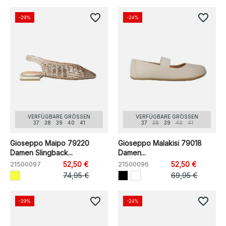
favorite_border
favorite_border
-29%
-24%
VERFÜGBARE GRÖSSEN
VERFÜGBARE GRÖSSEN
37
38
39
40
41
37
38
39
40
41
Gioseppo Maipo 79220
Gioseppo Malakisi 79018
Damen Slingback...
Damen...
21500097
52,50 €
21500096
52,50 €
74,95 €
69,95 €
favorite_border
favorite_border
-29%
-24%