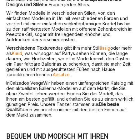
Designs und Stile
für Frauen jeden Alters.
Wir finden Modelle in verschiedenen Stilen, von den
einfachsten Modellen in Uni mit verschiedenen Farben und
verziert mit einer einfachen schleifenförmigen Kordel bis hin
zu den raffiniertesten Modellen mit offenem Zehenbereich im
Peeptoe-Stil, sogar mit freiliegendem Knöchel und
Aufdrucken der verschiedensten.
Verschiedene Texturen
das gibt ihm mehr Stil
lässig
oder mehr
als
Kleid
, was wir sogar auf Partys sehen können, die lange
dauern, wie Hochzeiten, wo es in Mode kommt, den Gästen
ein Paar faltbare Ballerinas zu schenken, damit sie mehr Zeit
genießen und mit ausgeruhtesten Füßen nach Hause
zurückkehren können.
Absätze
.
In
Calzados Vesga
Wir haben einen umfangreichen Katalog mit
den aktuellsten Ballerina-Modellen auf dem Markt, die Sie
ohne Zweifel lieben werden. Finden Sie das Modell, das
Ihnen am besten gefällt, und erhalten Sie es zu einem wirklich
günstigen Preis. Unsere Tänzer stammen aus
Die beste
Qualität
denn wir arbeiten immer mit den besten Firmen auf
dem Markt zusammen.
BEQUEM UND MODISCH MIT IHREN