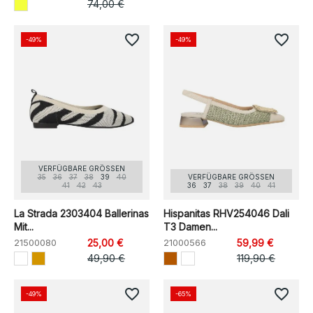
74,00 €
favorite_border
favorite_border
-49%
-49%
VERFÜGBARE GRÖSSEN
35
36
37
38
39
40
VERFÜGBARE GRÖSSEN
41
42
43
36
37
38
39
40
41
La Strada 2303404 Ballerinas
Hispanitas RHV254046 Dali
Mit...
T3 Damen...
21500080
25,00 €
21000566
59,99 €
49,90 €
119,90 €
favorite_border
favorite_border
-49%
-65%