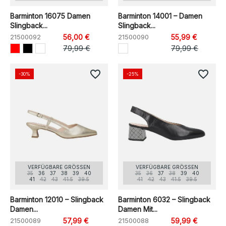
Barminton 16075 Damen
Barminton 14001 – Damen
Slingback...
Slingback...
21500092
56,00 €
21500090
55,99 €
79,99 €
79,99 €
favorite_border
favorite_border
-30%
-25%
VERFÜGBARE GRÖSSEN
VERFÜGBARE GRÖSSEN
35
36
37
38
39
40
35
36
37
38
39
40
41
42
43
41.5
39.5
41
42
43
41.5
39.5
Barminton 12010 – Slingback
Barminton 6032 – Slingback
Damen...
Damen Mit...
21500089
57,99 €
21500088
59,99 €