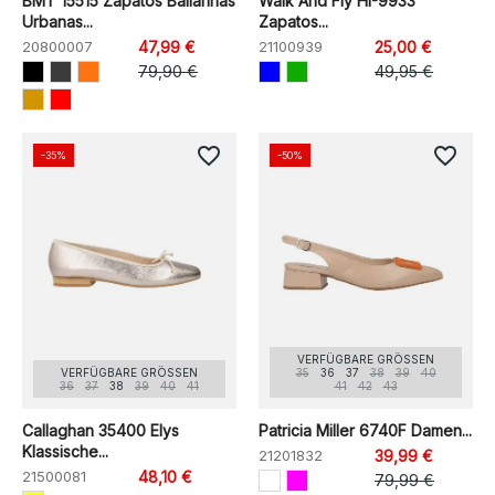
BMT 15515 Zapatos Bailarinas
Walk And Fly HI-9933
Urbanas...
Zapatos...
20800007
47,99 €
21100939
25,00 €
79,90 €
49,95 €
favorite_border
favorite_border
-35%
-50%
VERFÜGBARE GRÖSSEN
VERFÜGBARE GRÖSSEN
35
36
37
38
39
40
36
37
38
39
40
41
41
42
43
Callaghan 35400 Elys
Patricia Miller 6740F Damen...
Klassische...
21201832
39,99 €
21500081
48,10 €
79,99 €