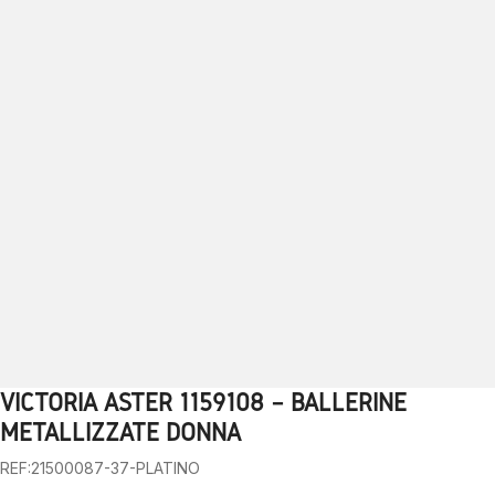
VICTORIA ASTER 1159108 – BALLERINE
1
2
3
4
5
6
7
8
9
METALLIZZATE DONNA
REF:21500087-37-PLATINO