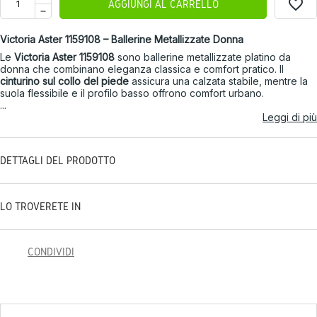
favorite_border
AGGIUNGI AL CARRELLO
Victoria Aster 1159108 – Ballerine Metallizzate Donna
Le
Victoria Aster 1159108
sono ballerine metallizzate platino da
donna che combinano eleganza classica e comfort pratico. Il
cinturino sul collo del piede
assicura una calzata stabile, mentre la
suola flessibile e il profilo basso offrono comfort urbano.
...
Leggi di più
DETTAGLI DEL PRODOTTO
LO TROVERETE IN
CONDIVIDI