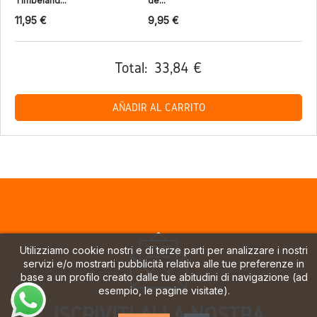
Timbeland...
de...
11,95 €
9,95 €
Total:
33,84 €
AÑADIR AL CARRITO
Utilizziamo cookie nostri e di terze parti per analizzare i nostri
servizi e/o mostrarti pubblicità relativa alle tue preferenze in
base a un profilo creato dalle tue abitudini di navigazione (ad
esempio, le pagine visitate).
ISCRIVITI ALLA NOSTRA