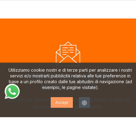
Utilizziamo cookie nostri e di terze parti per analizzare i nostri
ISCRIVITI ALLA NOSTRA
servizi e/o mostrarti pubblicità relativa alle tue preferenze in
base a un profilo creato dalle tue abitudini di navigazione (ad
NEWSLETTER!
esempio, le pagine visitate).
Iscriviti per ricevere aggiornamenti, accesso a offerte
Accept
esclusive e molto altro ancora.