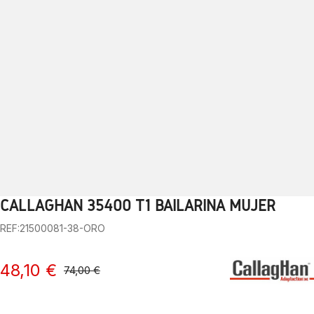
CALLAGHAN 35400 T1 BAILARINA MUJER
1
2
3
4
5
6
7
8
9
10
REF:21500081-38-ORO
48,10 €
74,00 €