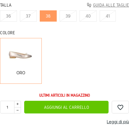
TALLA
GUIDA ALLE TAGLIE
36
37
38
39
40
41
COLORE
ORO
ORO
ULTIMI ARTICOLI IN MAGAZZINO
favorite_border
AGGIUNGI AL CARRELLO
Leggi di più