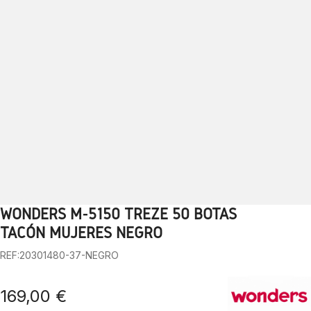
WONDERS M-5150 TREZE 50 BOTAS
1
2
3
TACÓN MUJERES NEGRO
REF:20301480-37-NEGRO
169,00 €