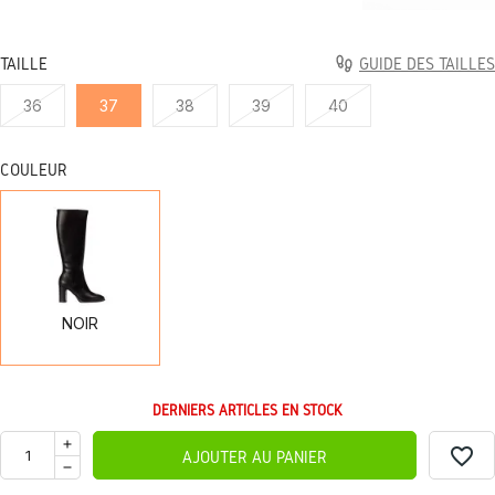
TAILLE
GUIDE DES TAILLES
36
37
38
39
40
COULEUR
NOIR
NOIR
DERNIERS ARTICLES EN STOCK
favorite_border
AJOUTER AU PANIER