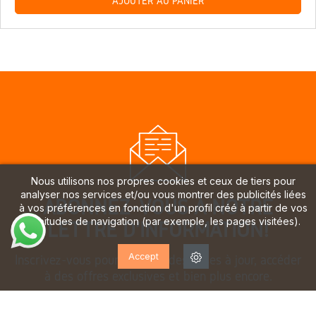
AJOUTER AU PANIER
Nous utilisons nos propres cookies et ceux de tiers pour
analyser nos services et/ou vous montrer des publicités liées
ABONNEZ-VOUS À NOTRE
à vos préférences en fonction d'un profil créé à partir de vos
habitudes de navigation (par exemple, les pages visitées).
LETTRE D'INFORMATION!
Accept
Inscrivez-vous pour recevoir des mises à jour, accéder
à des offres exclusives et bien plus encore.