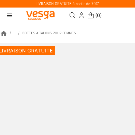
LIVRAISON GRATUITE à partir de 70€*
menu
(
0
)
home
...
BOTTES À TALONS POUR FEMMES
LIVRAISON GRATUITE