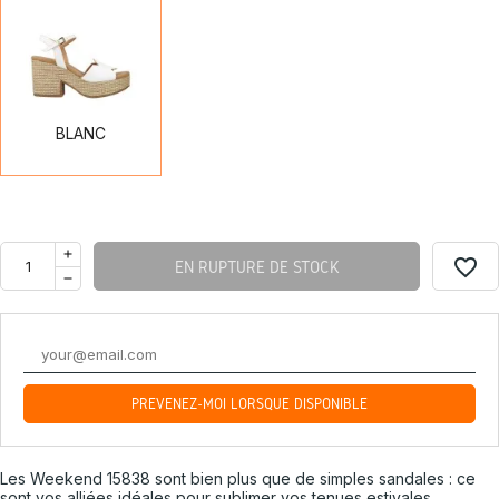
BLANC
BLANC
favorite_border
EN RUPTURE DE STOCK
PRÉVENEZ-MOI LORSQUE DISPONIBLE
Les Weekend 15838 sont bien plus que de simples sandales : ce
sont vos alliées idéales pour sublimer vos tenues estivales.