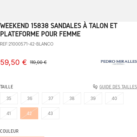
WEEKEND 15838 SANDALES À TALON ET
1
2
3
4
5
6
7
8
9
10
PLATEFORME POUR FEMME
REF:21000571-42-BLANCO
59,50 €
119,00 €
TAILLE
GUIDE DES TAILLES
35
36
37
38
39
40
41
42
43
COULEUR