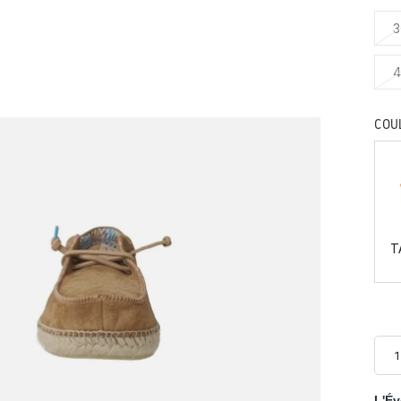
3
4
COU
T
L'Év