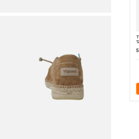
T
1
5