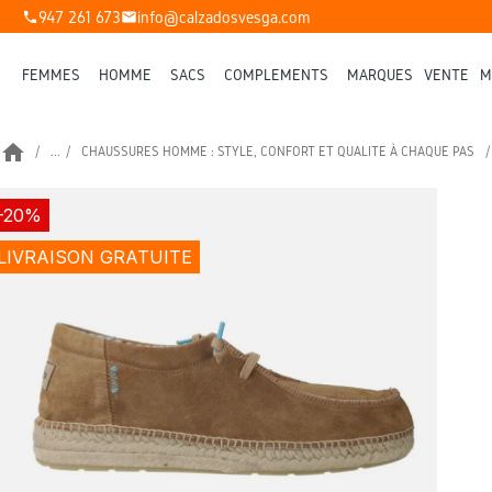
947 261 673
info@calzadosvesga.com
phone
mail
FEMMES
HOMME
SACS
COMPLÉMENTS
MARQUES
VENTE
M
home
...
CHAUSSURES HOMME : STYLE, CONFORT ET QUALITÉ À CHAQUE PAS
-20%
LIVRAISON GRATUITE