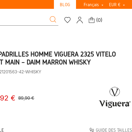
BLOG
Français
EUR €


(
0
)
PADRILLES HOMME VIGUERA 2325 VITELO
IT MAIN – DAIM MARRON WHISKY
:21201563-42-WHISKY
,92 €
89,90 €
LE
GUIDE DES TAILLES