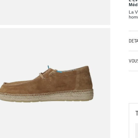
Méd
La V
homm
DÉT
VOU