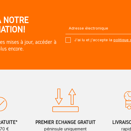
À NOTRE
ATION!
J'ai lu et j'accepte la
politique 
es mises à jour, accéder à
plus encore.
RATUITE*
PREMIER ÉCHANGE GRATUIT
LIVRAIS
 70 €
péninsule uniquement
rapi