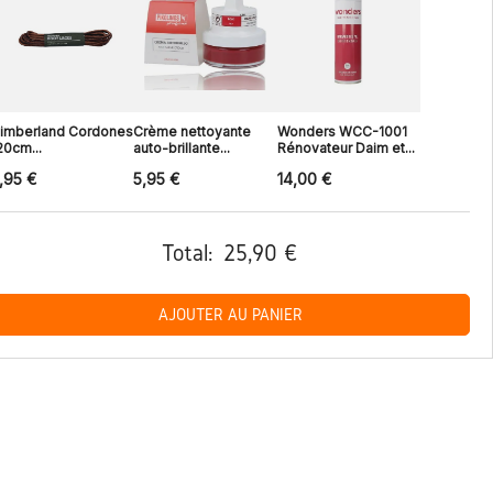
imberland Cordones
Crème nettoyante
Wonders WCC-1001
20cm...
auto-brillante...
Rénovateur Daim et...
,95 €
5,95 €
14,00 €
Total:
25,90 €
AJOUTER AU PANIER