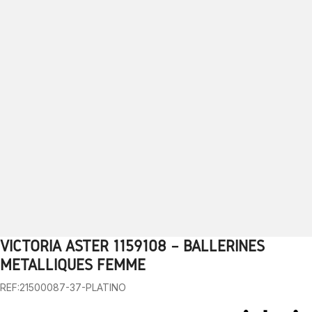
VICTORIA ASTER 1159108 – BALLERINES
1
2
3
4
5
6
7
8
9
MÉTALLIQUES FEMME
REF:21500087-37-PLATINO