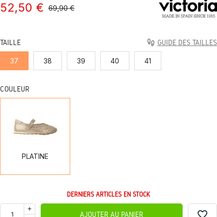
52,50 €
69,90 €
TAILLE
GUIDE DES TAILLES
37
38
39
40
41
COULEUR
PLATINE
PLATINE
DERNIERS ARTICLES EN STOCK
favorite_border
AJOUTER AU PANIER