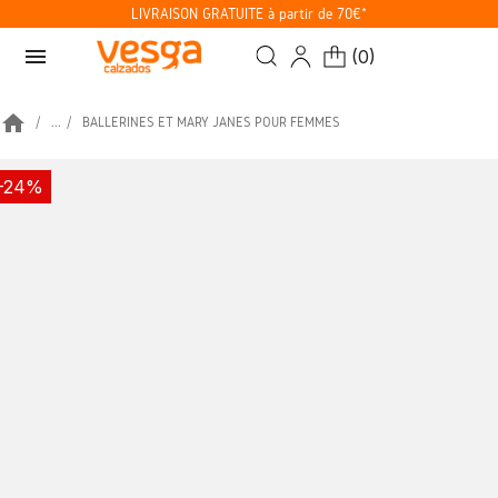
LIVRAISON GRATUITE à partir de 70€*
menu
(
0
)
home
...
BALLERINES ET MARY JANES POUR FEMMES
-24%