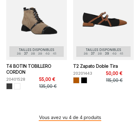
TAILLES DISPONIBLES
TAILLES DISPONIBLES
36
37
38
39
40
41
36
37
38
39
40
41
T4 BOTIN TOBILLERO
T2 Zapato Doble Tira
CORDON
20201443
50,00 €
20401528
55,00 €
115,00 €
135,00 €
Vous avez vu 4 de 4 produits