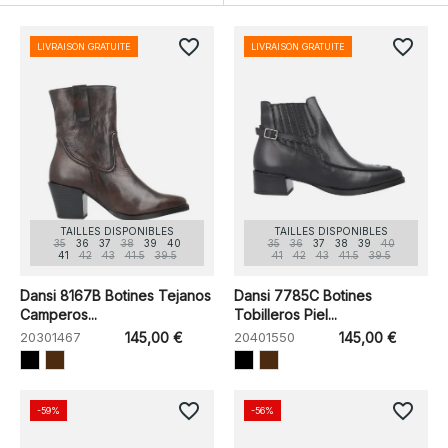
favorite_border
favorite_border
LIVRAISON GRATUITE
LIVRAISON GRATUITE
TAILLES DISPONIBLES
TAILLES DISPONIBLES
35
36
37
38
39
40
35
36
37
38
39
40
41
42
43
41.5
39.5
41
42
43
41.5
39.5
Dansi 8167B Botines Tejanos
Dansi 7785C Botines
Camperos...
Tobilleros Piel...
20301467
145,00 €
20401550
145,00 €
favorite_border
favorite_border
-59%
-56%