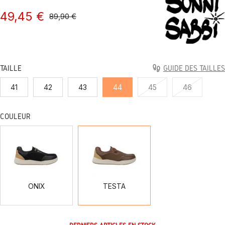
49,45 €
89,90 €
TAILLE
GUIDE DES TAILLES
41
42
43
44
45
46
COULEUR
ONIX
TESTA
ONIX
TESTA