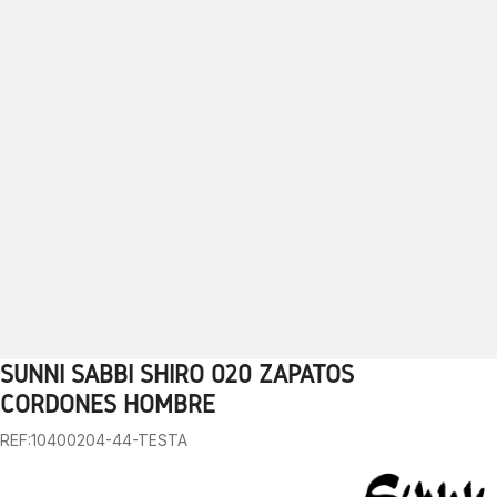
SUNNI SABBI SHIRO 020 ZAPATOS
1
2
3
4
5
6
7
8
9
10
CORDONES HOMBRE
REF:10400204-44-TESTA