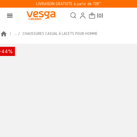
LIVRAISON GRATUITE à partir de 70€*
menu
(
0
)
home
...
CHAUSSURES CASUAL À LACETS POUR HOMME
-44%