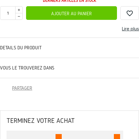
DERNIERS ARTICLES EN STOCK
favorite_border
AJOUTER AU PANIER
Lire plus
DÉTAILS DU PRODUIT
VOUS LE TROUVEREZ DANS
PARTAGER
TERMINEZ VOTRE ACHAT