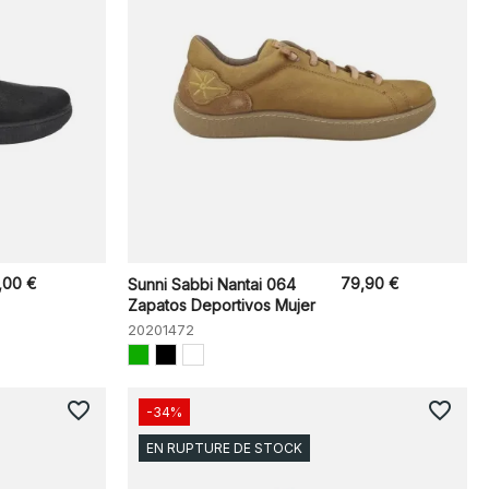
,00 €
79,90 €
Sunni Sabbi Nantai 064
Zapatos Deportivos Mujer
20201472
favorite_border
favorite_border
-34%
EN RUPTURE DE STOCK