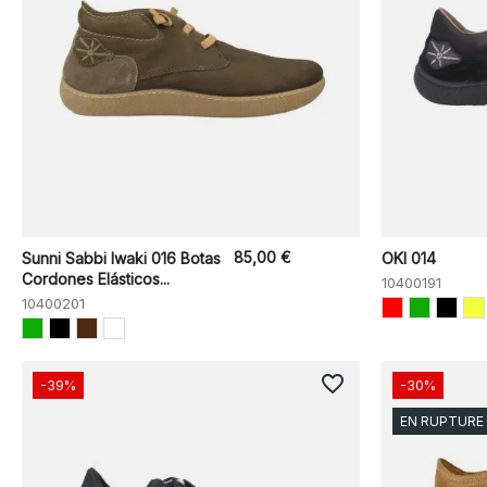
85,00 €
Sunni Sabbi Iwaki 016 Botas
OKI 014
Cordones Elásticos...
10400191
10400201
favorite_border
-39%
-30%
EN RUPTURE