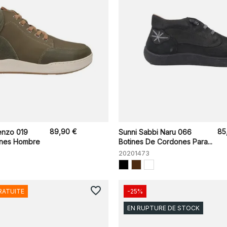
89,90 €
85
enzo 019
Sunni Sabbi Naru 066
ones Hombre
Botines De Cordones Para...
20201473
favorite_border
RATUITE
-25%
EN RUPTURE DE STOCK