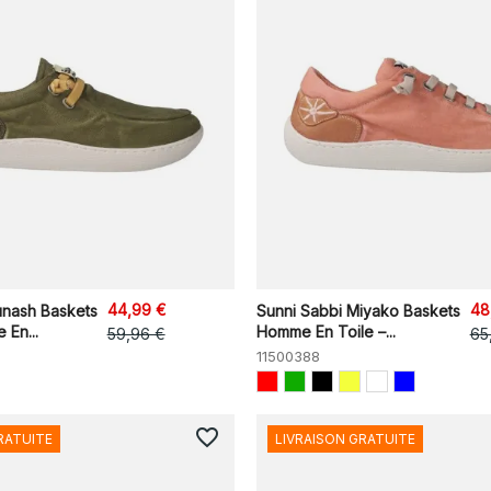
44,99 €
48
unash Baskets
Sunni Sabbi Miyako Baskets
 En...
Homme En Toile –...
59,96 €
65
11500388
favorite_border
RATUITE
LIVRAISON GRATUITE