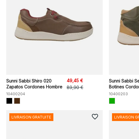
49,45 €
Sunni Sabbi Shiro 020
Sunni Sabbi S
Zapatos Cordones Hombre
Botines Cord
89,90 €
10400204
10400203
favorite_border
LIVRAISON GRATUITE
LIVRAISON G