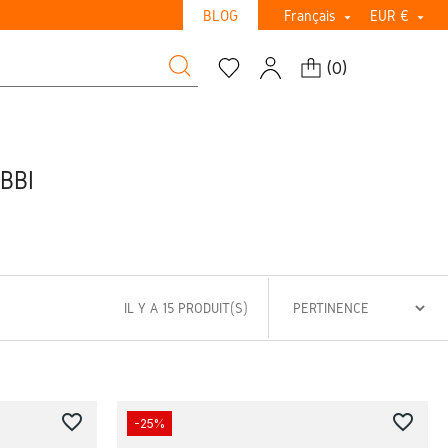
BLOG
Français
EUR €


(
0
)
BBI
IL Y A 15 PRODUIT(S)
favorite_border
favorite_border
-25%