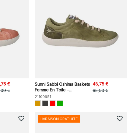
,75 €
48,75 €
Sunni Sabbi Oshima Baskets
Femme En Toile –...
,00 €
65,00 €
21100951
favorite_border
favorite_border
LIVRAISON GRATUITE