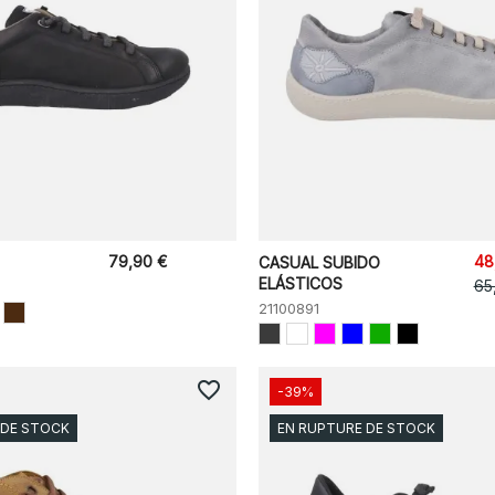
79,90 €
48
CASUAL SUBIDO
ELÁSTICOS
65
21100891
favorite_border
-39%
 DE STOCK
EN RUPTURE DE STOCK