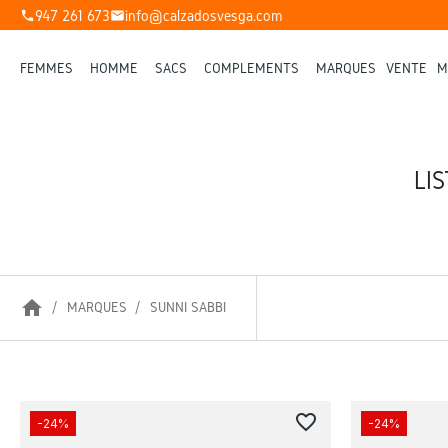
947 261 673
info@calzadosvesga.com
phone
mail
FEMMES
HOMME
SACS
COMPLÉMENTS
MARQUES
VENTE
M
LI
home
MARQUES
SUNNI SABBI
favorite_border
-24%
-24%