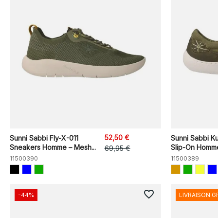
52,50 €
Sunni Sabbi Fly-X-011
Sunni Sabbi K
Sneakers Homme – Mesh...
Slip-On Homme
69,95 €
11500390
11500389
favorite_border
-44%
LIVRAISON G