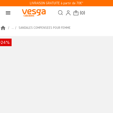
LIVRAISON GRATUITE à partir de 70€*
menu
(
0
)
home
...
SANDALES COMPENSÉES POUR FEMME
-24%