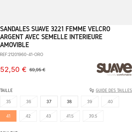
SANDALES SUAVE 3221 FEMME VELCRO
1
2
3
4
5
6
7
8
9
10
ARGENT AVEC SEMELLE INTÉRIEURE
AMOVIBLE
REF:21201960-41-ORO
52,50 €
69,95 €
TAILLE
GUIDE DES TAILLES
35
36
37
38
39
40
41
42
43
41.5
39.5