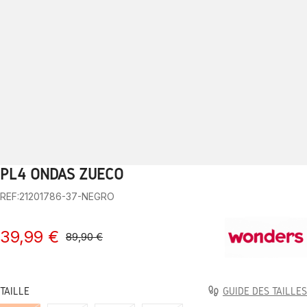
PL4 ONDAS ZUECO
1
2
3
4
5
6
7
8
9
10
REF:21201786-37-NEGRO
39,99 €
89,90 €
TAILLE
GUIDE DES TAILLES