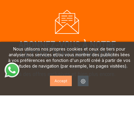
ABONNEZ-VOUS À NOTRE
Nous utilisons nos propres cookies et ceux de tiers pour
LETTRE D'INFORMATION!
analyser nos services et/ou vous montrer des publicités liées
à vos préférences en fonction d'un profil créé à partir de vos
habitudes de navigation (par exemple, les pages visitées).
Inscrivez-vous pour recevoir des mises à jour, accéder
à des offres exclusives et bien plus encore.
Accept
J'ai lu et j'accepte la
politique de confidentialité