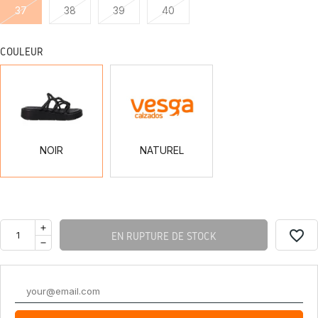
37
38
39
40
COULEUR
NOIR
NATUREL
NOIR
NATUREL
favorite_border
EN RUPTURE DE STOCK