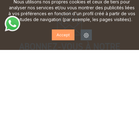
Nous utilisons nos propres cookies et ceux de tiers pour
analyser nos services et/ou vous montrer des publicités liées
à vos préférences en fonction d'un profil créé à partir de vos
habitudes de navigation (par exemple, les pages visitées).
Accept
ABONNEZ-VOUS À NOTRE
LETTRE D'INFORMATION!
Inscrivez-vous pour recevoir des mises à jour, accéder
à des offres exclusives et bien plus encore.
J'ai lu et j'accepte la
politique de confidentialité