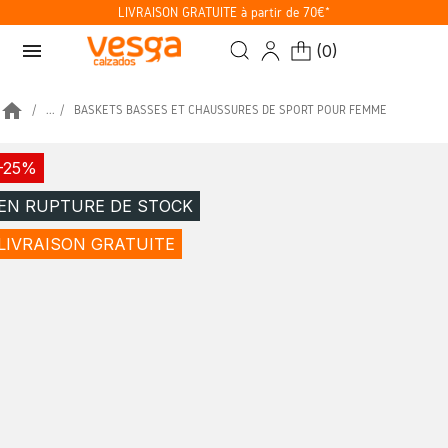
LIVRAISON GRATUITE à partir de 70€*
menu
(
0
)
home
...
BASKETS BASSES ET CHAUSSURES DE SPORT POUR FEMME
-25%
EN RUPTURE DE STOCK
LIVRAISON GRATUITE