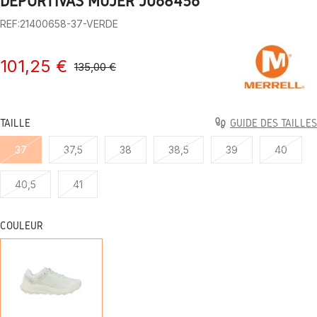
DEPORTIVAS MUJER J068456
REF:21400658-37-VERDE
101,25 €
135,00 €
TAILLE
GUIDE DES TAILLES
37
37,5
38
38,5
39
40
40,5
41
COULEUR
VERT