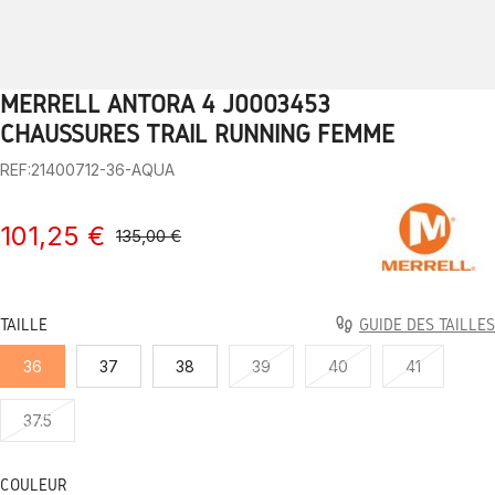
MERRELL ANTORA 4 J0003453
1
2
3
4
5
6
7
8
9
10
CHAUSSURES TRAIL RUNNING FEMME
REF:21400712-36-AQUA
101,25 €
135,00 €
TAILLE
GUIDE DES TAILLES
36
37
38
39
40
41
37.5
COULEUR