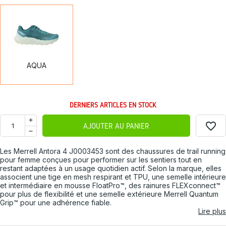
AQUA
AQUA
DERNIERS ARTICLES EN STOCK
favorite_border
AJOUTER AU PANIER
Les Merrell Antora 4 J0003453 sont des chaussures de trail running
pour femme conçues pour performer sur les sentiers tout en
restant adaptées à un usage quotidien actif. Selon la marque, elles
associent une tige en mesh respirant et TPU, une semelle intérieure
et intermédiaire en mousse FloatPro™, des rainures FLEXconnect™
pour plus de flexibilité et une semelle extérieure Merrell Quantum
Grip™ pour une adhérence fiable.
Lire plus