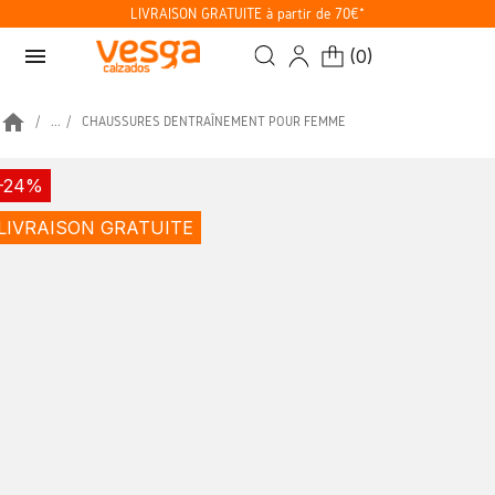
LIVRAISON GRATUITE à partir de 70€*
menu
(
0
)
home
...
CHAUSSURES D’ENTRAÎNEMENT POUR FEMME
-24%
LIVRAISON GRATUITE