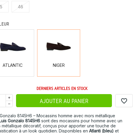
5
46
LEUR
ATLANTIC
NIGER
ATLANTIC
NIGER
DERNIERS ARTICLES EN STOCK
favorite_border
AJOUTER AU PANIER
 Gonzalo 8145H6 – Mocassins homme avec mors métallique
Luis Gonzalo 8145H6
sont des mocassins pour homme avec un
 métallique décoratif, conçus pour apporter une touche de
istication à un look quotidien. Disponibles en
Atlanti (bleu)
et