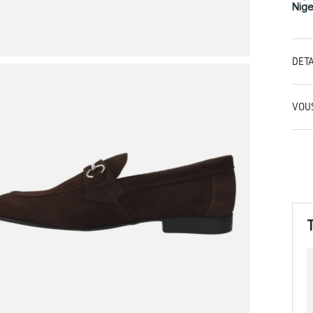
Niger
DÉT
VOU