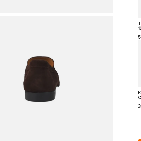
T
1
5
K
C
3