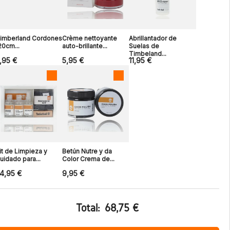
imberland Cordones
Crème nettoyante
Abrillantador de
20cm...
auto-brillante...
Suelas de
Timbeland...
,95 €
5,95 €
11,95 €
it de Limpieza y
Betún Nutre y da
uidado para...
Color Crema de...
4,95 €
9,95 €
Total:
68,75 €