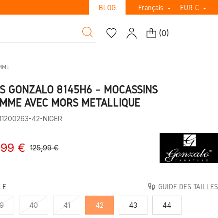
BLOG
Français
EUR €


(
0
)
OMME
IS GONZALO 8145H6 – MOCASSINS
MME AVEC MORS MÉTALLIQUE
:11200263-42-NIGER
,99 €
125,99 €
LE
GUIDE DES TAILLES
9
40
41
42
43
44