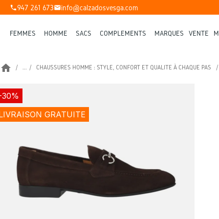
947 261 673
info@calzadosvesga.com
phone
mail
FEMMES
HOMME
SACS
COMPLÉMENTS
MARQUES
VENTE
M
home
...
CHAUSSURES HOMME : STYLE, CONFORT ET QUALITÉ À CHAQUE PAS
-30%
LIVRAISON GRATUITE