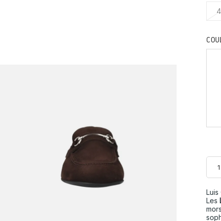
4
COU
Luis
Les
mors
soph