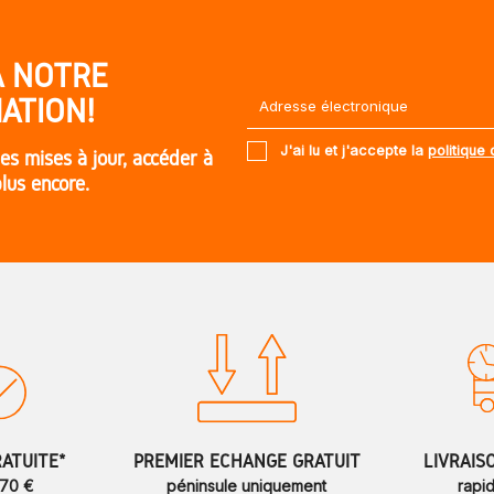
À NOTRE
ATION!
J'ai lu et j'accepte la
politique 
es mises à jour, accéder à
plus encore.
RATUITE*
PREMIER ÉCHANGE GRATUIT
LIVRAIS
 70 €
péninsule uniquement
rapi