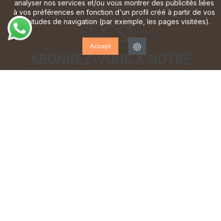
analyser nos services et/ou vous montrer des publicités liées
à vos préférences en fonction d'un profil créé à partir de vos
habitudes de navigation (par exemple, les pages visitées).
Accept
ABONNEZ-VOUS À NOTRE
LETTRE D'INFORMATION!
Inscrivez-vous pour recevoir des mises à jour, accéder
à des offres exclusives et bien plus encore.
J'ai lu et j'accepte la
politique de confidentialité