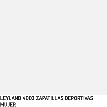
LEYLAND 4003 ZAPATILLAS DEPORTIVAS
1
2
3
4
5
6
7
8
9
10
MUJER