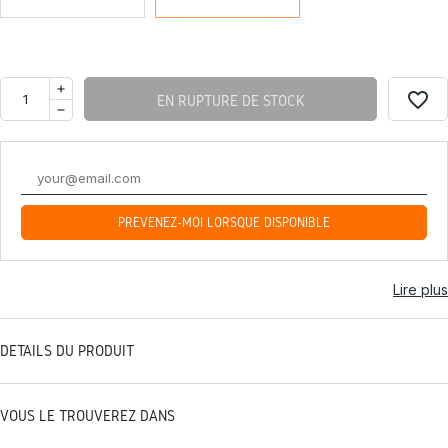
favorite_border
EN RUPTURE DE STOCK
PRÉVENEZ-MOI LORSQUE DISPONIBLE
Lire plus
DÉTAILS DU PRODUIT
VOUS LE TROUVEREZ DANS