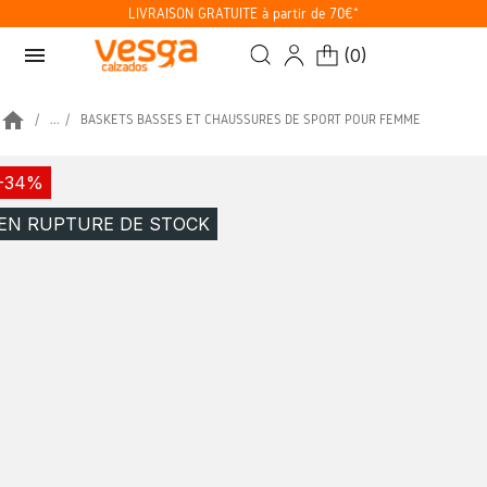
LIVRAISON GRATUITE à partir de 70€*
menu
(
0
)
home
...
BASKETS BASSES ET CHAUSSURES DE SPORT POUR FEMME
-34%
EN RUPTURE DE STOCK