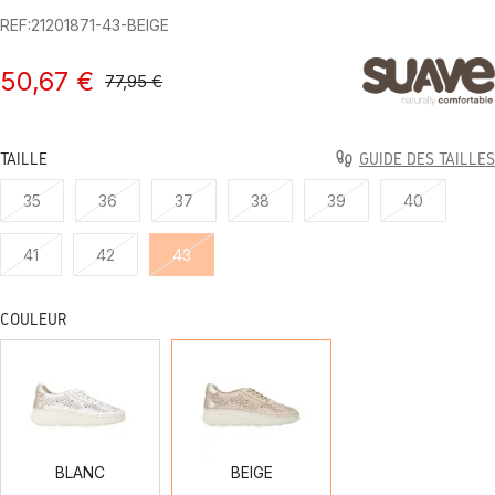
REF:21201871-43-BEIGE
50,67 €
77,95 €
TAILLE
GUIDE DES TAILLES
35
36
37
38
39
40
41
42
43
COULEUR
BLANC
BEIGE
BLANC
BEIGE