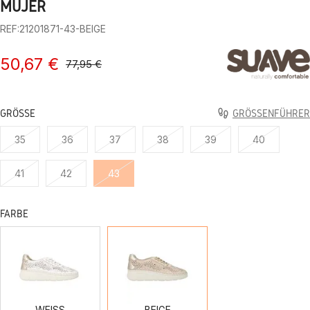
MUJER
REF:21201871-43-BEIGE
50,67 €
77,95 €
GRÖSSE
GRÖSSENFÜHRER
35
36
37
38
39
40
41
42
43
FARBE
WEISS
BEIGE
WEISS
BEIGE