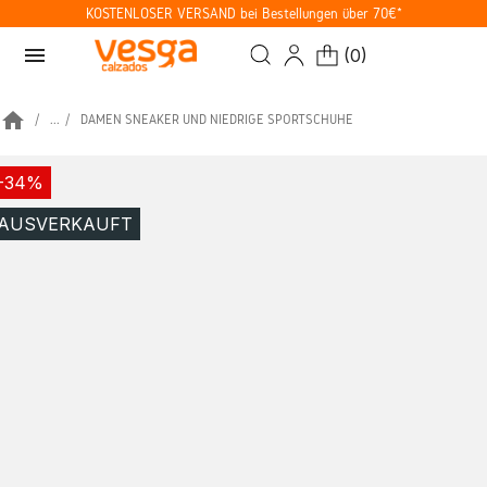
KOSTENLOSER VERSAND bei Bestellungen über 70€*
menu
(
0
)
home
...
DAMEN SNEAKER UND NIEDRIGE SPORTSCHUHE
-34%
AUSVERKAUFT