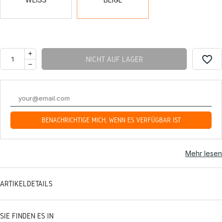
favorite_border
NICHT AUF LAGER
BENACHRICHTIGE MICH, WENN ES VERFÜGBAR IST
Mehr lesen
ARTIKELDETAILS
SIE FINDEN ES IN