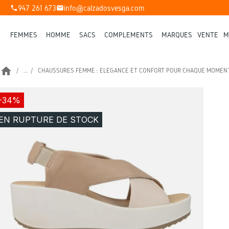
947 261 673
info@calzadosvesga.com
phone
mail
FEMMES
HOMME
SACS
COMPLÉMENTS
MARQUES
VENTE
M
home
...
CHAUSSURES FEMME : ÉLÉGANCE ET CONFORT POUR CHAQUE MOMEN
-34%
EN RUPTURE DE STOCK