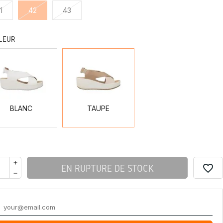
1
42
43
LEUR
BLANC
TAUPE
BLANC
TAUPE
favorite_border
EN RUPTURE DE STOCK