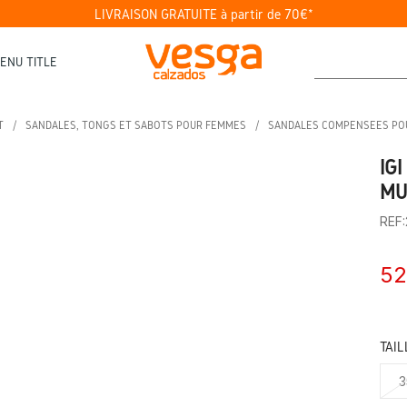
LIVRAISON GRATUITE à partir de 70€*
ENU TITLE
T
SANDALES, TONGS ET SABOTS POUR FEMMES
SANDALES COMPENSÉES PO
IG
MU
REF
52
TAIL
3