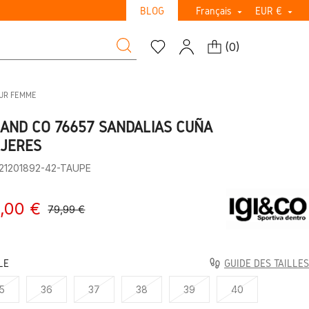
BLOG
Français
EUR €


(
0
)
UR FEMME
I AND CO 76657 SANDALIAS CUÑA
JERES
:21201892-42-TAUPE
,00 €
79,99 €
LE
GUIDE DES TAILLES
5
36
37
38
39
40