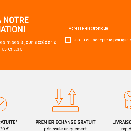
À NOTRE
ATION!
J'ai lu et j'accepte la
politique 
es mises à jour, accéder à
plus encore.
RATUITE*
PREMIER ÉCHANGE GRATUIT
LIVRAIS
 70 €
péninsule uniquement
rapi