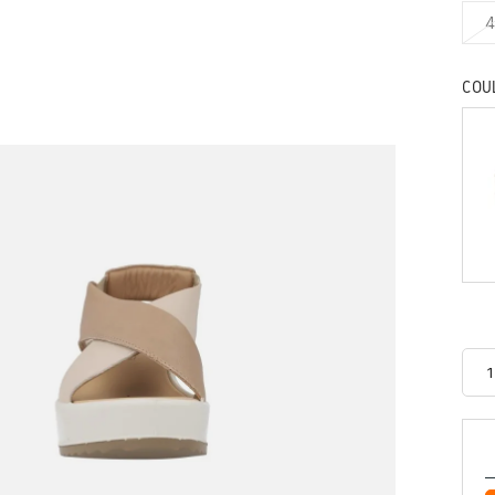
4
COU