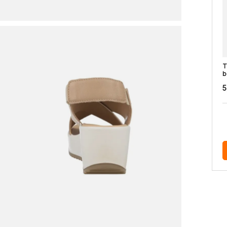
T
b
5