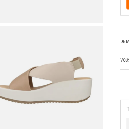
DÉT
VOU