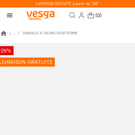
LIVRAISON GRATUITE à partir de 70€*
menu
(
0
)
home
...
SANDALES À TALONS POUR FEMME
-29%
LIVRAISON GRATUITE