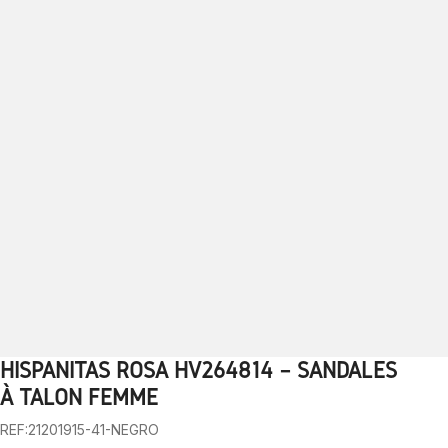
HISPANITAS ROSA HV264814 – SANDALES
1
2
3
4
5
6
7
8
9
10
À TALON FEMME
REF:21201915-41-NEGRO