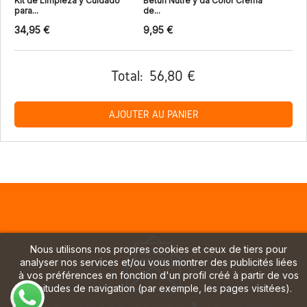
Kit de Limpieza y Cuidado
Betún Nutre y da Color Crema
para...
de...
34,95 €
9,95 €
Total:
56,80 €
AJOUTER AU PANIER
Nous utilisons nos propres cookies et ceux de tiers pour
analyser nos services et/ou vous montrer des publicités liées
à vos préférences en fonction d'un profil créé à partir de vos
habitudes de navigation (par exemple, les pages visitées).