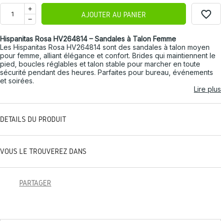
favorite_border
AJOUTER AU PANIER
Hispanitas Rosa HV264814 – Sandales à Talon Femme
Les Hispanitas Rosa HV264814 sont des sandales à talon moyen
pour femme, alliant élégance et confort. Brides qui maintiennent le
pied, boucles réglables et talon stable pour marcher en toute
sécurité pendant des heures. Parfaites pour bureau, événements
et soirées.
Lire plus
DÉTAILS DU PRODUIT
VOUS LE TROUVEREZ DANS
PARTAGER