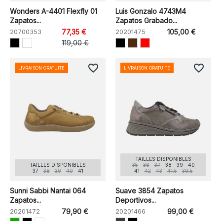
Wonders A-4401 Flexfly 01
Luis Gonzalo 4743M4
Zapatos...
Zapatos Grabado...
20700353
77,35 €
20201475
105,00 €
119,00 €
favorite_border
favorite_border
LIVRAISON GRATUITE
LIVRAISON GRATUITE
TAILLES DISPONIBLES
TAILLES DISPONIBLES
35
36
37
38
39
40
37
38
39
40
41
41
42
43
41.5
39.5
Sunni Sabbi Nantai 064
Suave 3854 Zapatos
Zapatos...
Deportivos...
20201472
79,90 €
20201466
99,00 €