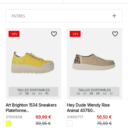
FILTRES
favorite_border
favorite_border
-29%
-24%
TAILLES DISPONIBLES
TAILLES DISPONIBLES
37
38
39
40
41
36
37
38
39
40
41
Art Brighton 1534 Sneakers
Hey Dude Wendy Rise
Plateforme...
Animal 43780...
21100958
69,99 €
21400717
56,50 €
99,95 €
75,00 €