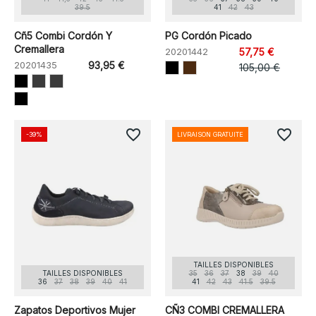
39.5
41
42
43
Cñ5 Combi Cordón Y
PG Cordón Picado
Cremallera
20201442
57,75 €
20201435
93,95 €
105,00 €
favorite_border
favorite_border
-39%
LIVRAISON GRATUITE
TAILLES DISPONIBLES
TAILLES DISPONIBLES
35
36
37
38
39
40
36
37
38
39
40
41
41
42
43
41.5
39.5
Zapatos Deportivos Mujer
CÑ3 COMBI CREMALLERA