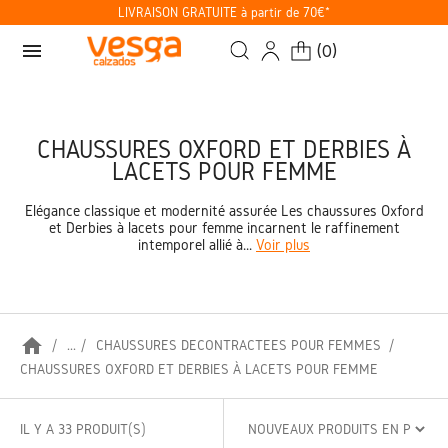
LIVRAISON GRATUITE à partir de 70€*
menu
(
0
)
CHAUSSURES OXFORD ET DERBIES À
LACETS POUR FEMME
Élégance classique et modernité assurée Les chaussures Oxford
et Derbies à lacets pour femme incarnent le raffinement
intemporel allié à...
Voir plus
home
...
CHAUSSURES DÉCONTRACTÉES POUR FEMMES
CHAUSSURES OXFORD ET DERBIES À LACETS POUR FEMME
IL Y A 33 PRODUIT(S)