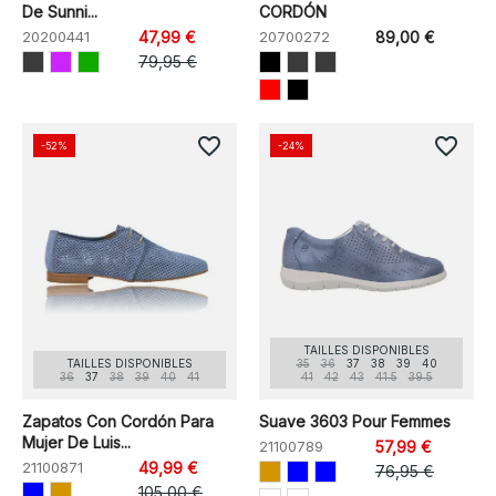
De Sunni...
CORDÓN
20200441
47,99 €
20700272
89,00 €
79,95 €
favorite_border
favorite_border
-52%
-24%
TAILLES DISPONIBLES
TAILLES DISPONIBLES
35
36
37
38
39
40
36
37
38
39
40
41
41
42
43
41.5
39.5
Zapatos Con Cordón Para
Suave 3603 Pour Femmes
Mujer De Luis...
21100789
57,99 €
21100871
49,99 €
76,95 €
105,00 €