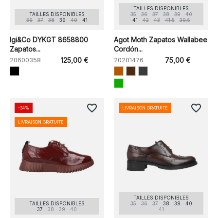
TAILLES DISPONIBLES
TAILLES DISPONIBLES
35
36
37
38
39
40
36
37
38
39
40
41
41
42
43
41.5
39.5
Igi&Co DYKGT 8658800
Agot Moth Zapatos Wallabee
Zapatos...
Cordón...
20600358
125,00 €
20201476
75,00 €
favorite_border
favorite_border
-34%
LIVRAISON GRATUITE
LIVRAISON GRATUITE
TAILLES DISPONIBLES
TAILLES DISPONIBLES
35
36
37
38
39
40
37
38
39
40
41