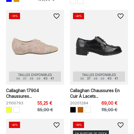
favorite_border
favorite_border
-35%
-40%
TAILLES DISPONIBLES
TAILLES DISPONIBLES
36
37
38
39
40
41
36
37
38
39
40
41
Callaghan 17904
Callaghan Chaussures En
Chaussures...
Cuir À Lacets...
21100793
55,25 €
20201284
69,00 €
85,00 €
115,00 €
favorite_border
favorite_border
-40%
-59%
EN RUPTURE DE STOCK