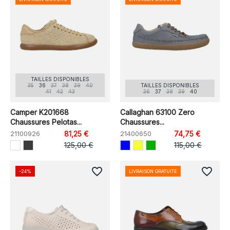
TAILLES DISPONIBLES
35
36
37
38
39
40
TAILLES DISPONIBLES
41
42
43
36
37
38
39
40
Camper K201668
Callaghan 63100 Zero
Chaussures Pelotas...
Chaussures...
21100926
81,25 €
21400650
74,75 €
125,00 €
115,00 €
favorite_border
favorite_border
-24%
LIVRAISON GRATUITE