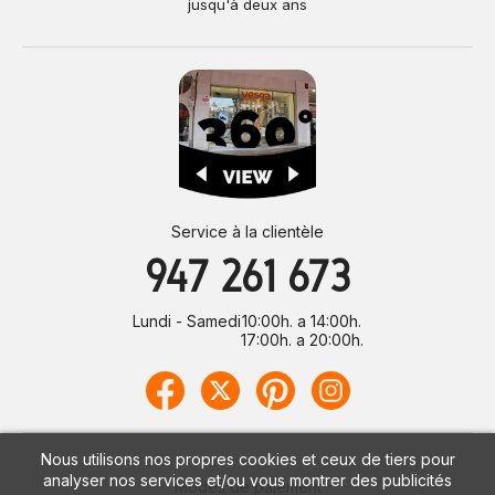
jusqu'à deux ans
Service à la clientèle
947 261 673
Lundi - Samedi
10:00h. a 14:00h.
17:00h. a 20:00h.
Nous utilisons nos propres cookies et ceux de tiers pour
analyser nos services et/ou vous montrer des publicités
Modes de paiement