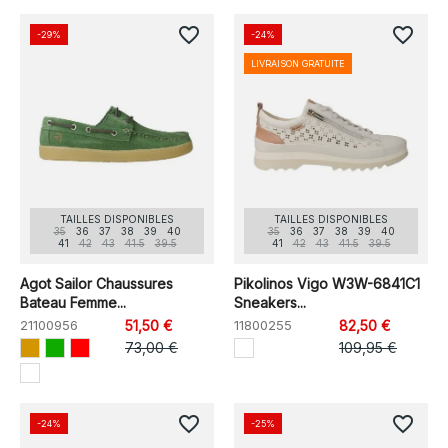
favorite_border
favorite_border
-29%
-24%
LIVRAISON GRATUITE
TAILLES DISPONIBLES
TAILLES DISPONIBLES
35
36
37
38
39
40
35
36
37
38
39
40
41
42
43
41.5
39.5
41
42
43
41.5
39.5
Agot Sailor Chaussures
Pikolinos Vigo W3W-6841C1
Bateau Femme...
Sneakers...
21100956
51,50 €
11800255
82,50 €
73,00 €
109,95 €
favorite_border
favorite_border
-24%
-25%