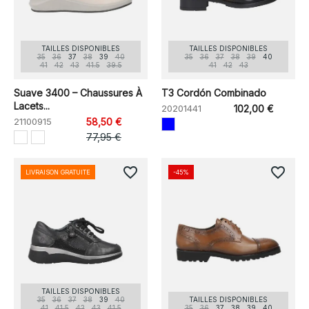
TAILLES DISPONIBLES
TAILLES DISPONIBLES
35
36
37
38
39
40
35
36
37
38
39
40
41
42
43
41.5
39.5
41
42
43
Suave 3400 – Chaussures À
T3 Cordón Combinado
Lacets...
20201441
102,00 €
21100915
58,50 €
77,95 €
favorite_border
favorite_border
LIVRAISON GRATUITE
-45%
TAILLES DISPONIBLES
35
36
37
38
39
40
TAILLES DISPONIBLES
41
41,5
42
43
41.5
35
36
37
38
39
40