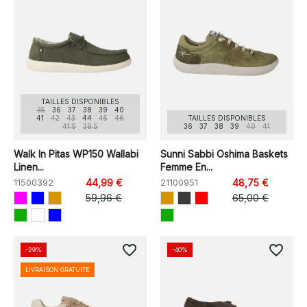
TAILLES DISPONIBLES
35
36
37
38
39
40
41
42
43
44
45
46
TAILLES DISPONIBLES
41.5
39.5
36
37
38
39
40
41
Walk In Pitas WP150 Wallabi
Sunni Sabbi Oshima Baskets
Linen...
Femme En...
11500392
44,99 €
21100951
48,75 €
59,96 €
65,00 €
favorite_border
favorite_border
-29%
-40%
LIVRAISON GRATUITE