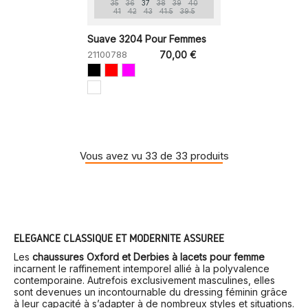
35
36
37
38
39
40
41
42
43
41.5
39.5
Suave 3204 Pour Femmes
21100788
70,00 €
Vous avez vu 33 de 33 produits
ÉLÉGANCE CLASSIQUE ET MODERNITÉ ASSURÉE
Les
chaussures Oxford et Derbies à lacets pour femme
incarnent le raffinement intemporel allié à la polyvalence
contemporaine. Autrefois exclusivement masculines, elles
sont devenues un incontournable du dressing féminin grâce
à leur capacité à s’adapter à de nombreux styles et situations.