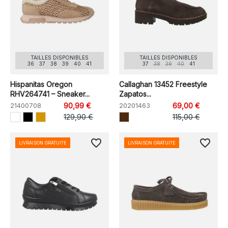
TAILLES DISPONIBLES
TAILLES DISPONIBLES
36
37
38
39
40
41
37
38
39
40
41
Hispanitas Oregon
Callaghan 13452 Freestyle
RHV264741 – Sneaker...
Zapatos...
21400708
90,99 €
20201463
69,00 €
129,90 €
115,00 €
favorite_border
favorite_border
LIVRAISON GRATUITE
LIVRAISON GRATUITE