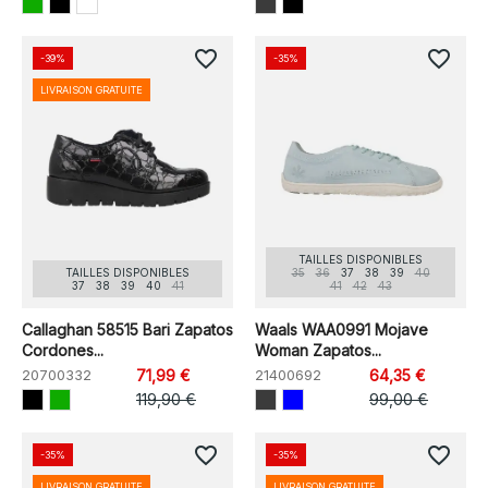
favorite_border
favorite_border
-39%
-35%
LIVRAISON GRATUITE
TAILLES DISPONIBLES
TAILLES DISPONIBLES
35
36
37
38
39
40
37
38
39
40
41
41
42
43
Callaghan 58515 Bari Zapatos
Waals WAA0991 Mojave
Cordones...
Woman Zapatos...
20700332
71,99 €
21400692
64,35 €
119,90 €
99,00 €
favorite_border
favorite_border
-35%
-35%
LIVRAISON GRATUITE
LIVRAISON GRATUITE