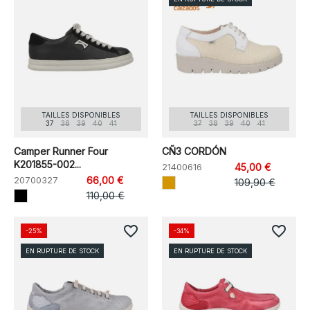
TAILLES DISPONIBLES
TAILLES DISPONIBLES
37
38
39
40
41
37
38
39
40
41
Camper Runner Four
CÑ3 CORDÓN
K201855-002...
21400616
45,00 €
20700327
66,00 €
109,90 €
110,00 €
favorite_border
favorite_border
-25%
-34%
EN RUPTURE DE STOCK
EN RUPTURE DE STOCK