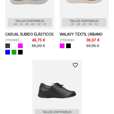
TAILLES DISPONIBLES
TAILLES DISPONIBLES
36
37
38
39
40
41
37
38
39
40
41
CASUAL SUBIDO ELÁSTICOS
WALAVY TEXTIL URBANO
21100891
48,75 €
21100890
38,97 €
65,00 €
59,95 €
favorite_border
TAILLES DISPONIBLES