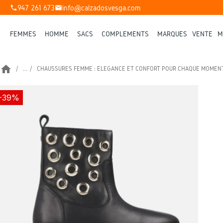
947 261 673
info@calzadosvesga.com
phone
mail
FEMMES
HOMME
SACS
COMPLÉMENTS
MARQUES
VENTE
M
home
...
CHAUSSURES FEMME : ÉLÉGANCE ET CONFORT POUR CHAQUE MOMEN
-39%