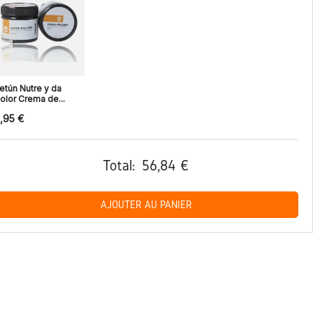
etún Nutre y da
olor Crema de...
,95 €
Total:
56,84 €
AJOUTER AU PANIER