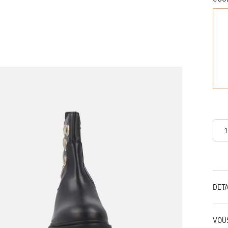
DÉT
VOU