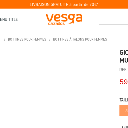
LIVRAISON GRATUITE à partir de 70€*
ENU TITLE
T
BOTTINES POUR FEMMES
BOTTINES À TALONS POUR FEMMES
GI
MU
REF
59
TAIL
3
COU