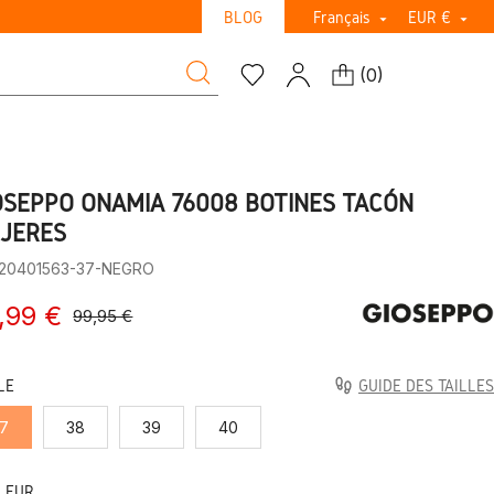
BLOG
Français
EUR €


(
0
)
OSEPPO ONAMIA 76008 BOTINES TACÓN
JERES
:20401563-37-NEGRO
,99 €
99,95 €
LE
GUIDE DES TAILLES
7
38
39
40
LEUR