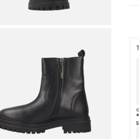
C
a
5