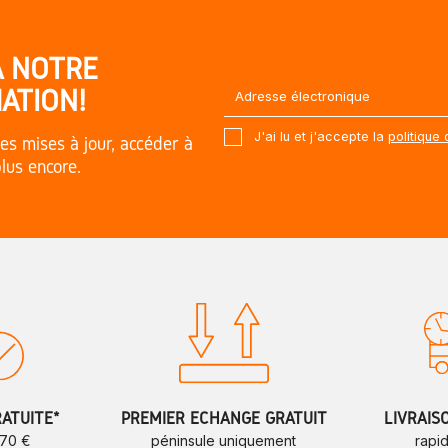
À NOTRE
ATION!
J'ai lu et j'accepte la
politique 
es mises à jour, accéder à
plus encore.
RATUITE*
PREMIER ÉCHANGE GRATUIT
LIVRAIS
 70 €
péninsule uniquement
rapi