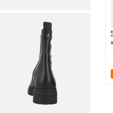
B
C
9