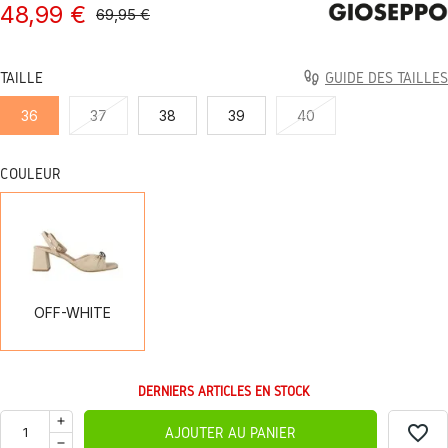
48,99 €
69,95 €
TAILLE
GUIDE DES TAILLES
36
37
38
39
40
COULEUR
OFF-
WHITE
OFF-WHITE
DERNIERS ARTICLES EN STOCK
favorite_border
AJOUTER AU PANIER