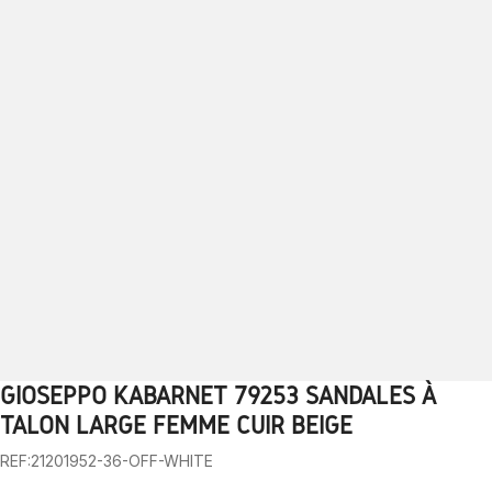
GIOSEPPO KABARNET 79253 SANDALES À
1
2
3
4
5
6
7
8
9
10
TALON LARGE FEMME CUIR BEIGE
REF:21201952-36-OFF-WHITE