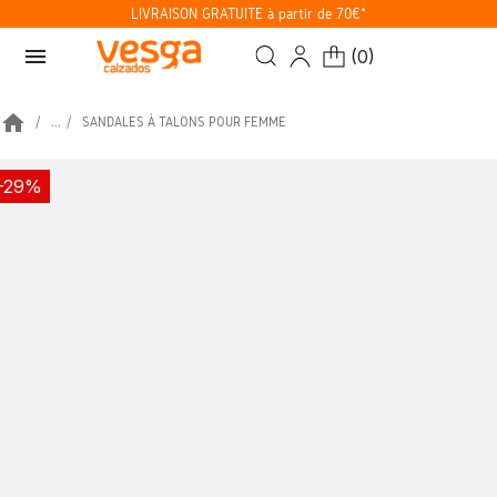
LIVRAISON GRATUITE à partir de 70€*
menu
(
0
)
home
...
SANDALES À TALONS POUR FEMME
-29%