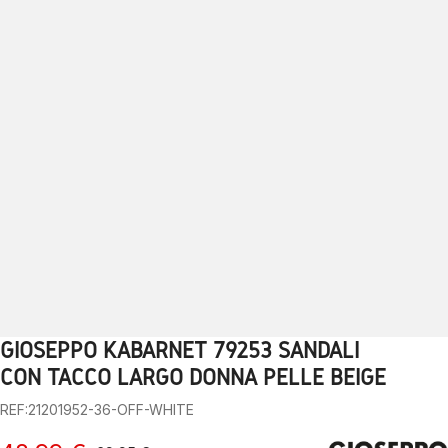
GIOSEPPO KABARNET 79253 SANDALI
1
2
3
4
5
6
7
8
9
10
CON TACCO LARGO DONNA PELLE BEIGE
REF:21201952-36-OFF-WHITE