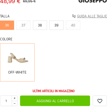
48,99 €
69,95 €
TALLA
GUIDA ALLE TAGLIE
36
37
38
39
40
COLORE
OFF-
WHITE
OFF-WHITE
ULTIMI ARTICOLI IN MAGAZZINO
favorite_border
AGGIUNGI AL CARRELLO