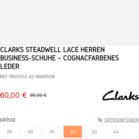
CLARKS STEADWELL LACE HERREN
1
2
3
4
5
6
7
8
9
10
BUSINESS-SCHUHE – COGNACFARBENES
LEDER
REF:11600102-42-MARRON
60,00 €
80,00 €
GRÖSSE
GRÖSSENFÜHRER
39
40
41
42
43
44