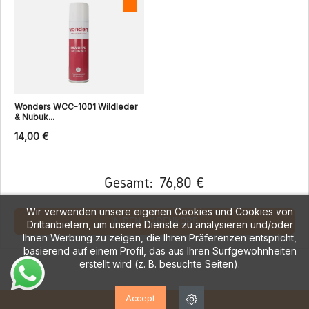
Wonders WCC-1001 Wildleder
& Nubuk...
14,00 €
Gesamt:
76,80 €
Wir verwenden unsere eigenen Cookies und Cookies von
IN DEN WARENKORB
Drittanbietern, um unsere Dienste zu analysieren und/oder
Ihnen Werbung zu zeigen, die Ihren Präferenzen entspricht,
basierend auf einem Profil, das aus Ihren Surfgewohnheiten
erstellt wird (z. B. besuchte Seiten).
Accept