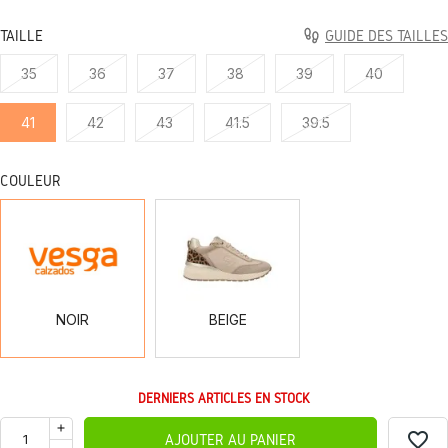
TAILLE
GUIDE DES TAILLES
35
36
37
38
39
40
41
42
43
41.5
39.5
COULEUR
NOIR
BEIGE
NOIR
BEIGE
DERNIERS ARTICLES EN STOCK
favorite_border
AJOUTER AU PANIER