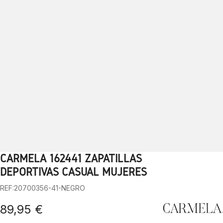
CARMELA 162441 ZAPATILLAS
1
2
3
4
5
6
7
8
9
10
DEPORTIVAS CASUAL MUJERES
REF:20700356-41-NEGRO
89,95 €