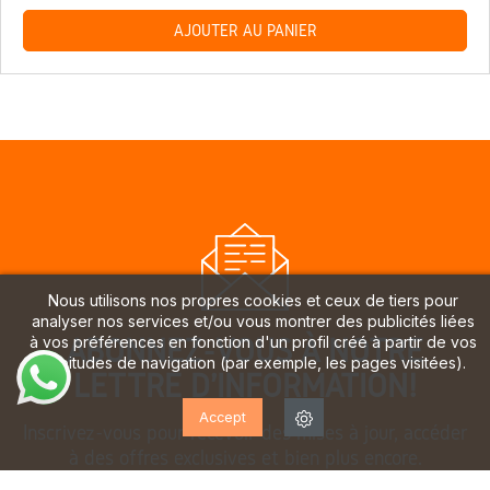
AJOUTER AU PANIER
Nous utilisons nos propres cookies et ceux de tiers pour
analyser nos services et/ou vous montrer des publicités liées
ABONNEZ-VOUS À NOTRE
à vos préférences en fonction d'un profil créé à partir de vos
habitudes de navigation (par exemple, les pages visitées).
LETTRE D'INFORMATION!
Accept
Inscrivez-vous pour recevoir des mises à jour, accéder
à des offres exclusives et bien plus encore.