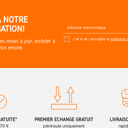
À NOTRE
ATION!
J'ai lu et j'accepte la
politique 
es mises à jour, accéder à
plus encore.
RATUITE*
PREMIER ÉCHANGE GRATUIT
LIVRAIS
 70 €
péninsule uniquement
rapi