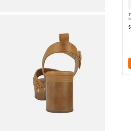
T
b
5