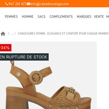
947 261 673
info@calzadosvesga.com
phone
mail
FEMMES
HOMME
SACS
COMPLÉMENTS
MARQUES
VENTE
M
home
...
CHAUSSURES FEMME : ÉLÉGANCE ET CONFORT POUR CHAQUE MOMEN
-34%
EN RUPTURE DE STOCK