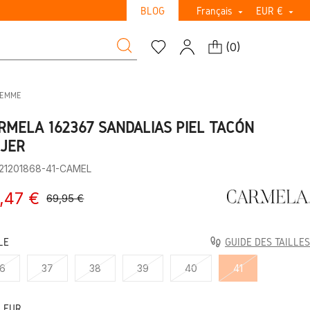
BLOG
Français
EUR €


(
0
)
FEMME
RMELA 162367 SANDALIAS PIEL TACÓN
JER
:21201868-41-CAMEL
,47 €
69,95 €
LE
GUIDE DES TAILLES
6
37
38
39
40
41
LEUR