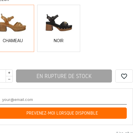
CHAMEAU
NOIR
CHAMEAU
NOIR
favorite_border
EN RUPTURE DE STOCK
PRÉVENEZ-MOI LORSQUE DISPONIBLE