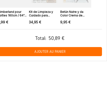
imberland pour
Kit de Limpieza y
Betún Nutre y da
ottes 160cm / 64"...
Cuidado para...
Color Crema de...
,99 €
34,95 €
9,95 €
Total:
50,89 €
AJOUTER AU PANIER