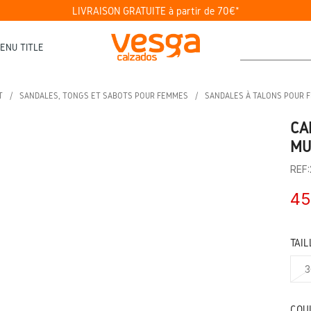
LIVRAISON GRATUITE à partir de 70€*
ENU TITLE
T
SANDALES, TONGS ET SABOTS POUR FEMMES
SANDALES À TALONS POUR 
CA
MU
REF
45
TAIL
3
COU