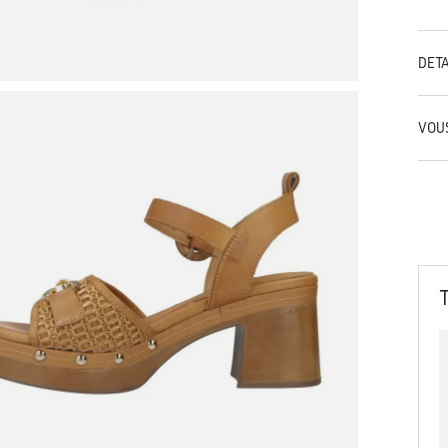
DÉT
VOU