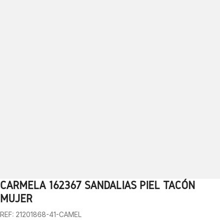
CARMELA 162367 SANDALIAS PIEL TACÓN
1
2
3
4
5
6
7
8
9
10
MUJER
REF: 21201868-41-CAMEL