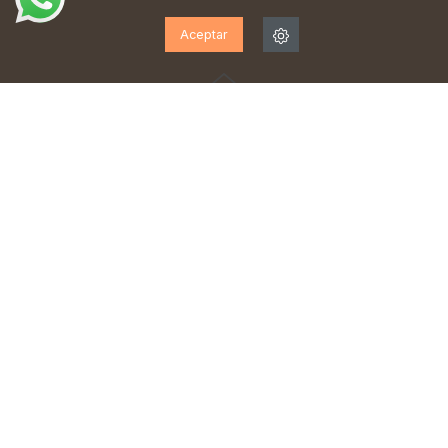
Aceptar
¡SUSCRÍBETE A NUESTRA
NEWSLETTER!
Suscríbase para recibir actualizaciones, acceso a
ofertas exclusivas y mucho más.
He leído y acepto la
política de privacidad