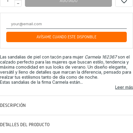
favorite_border
AGOTADO
AVÍSAME CUANDO ESTÉ DISPONIBLE
Las sandalias de piel con tacón para mujer
Carmela 162367
son el
calzado perfecto para las mujeres que buscan estilo, tendencia y
máxima comodidad en sus looks de verano. Un diseño elegante,
versátil y lleno de detalles que marcan la diferencia, pensado para
realzar tus estilismos tanto de día como de noche.
Estas sandalias de la firma Carmela están...
Leer más
DESCRIPCIÓN
DETALLES DEL PRODUCTO