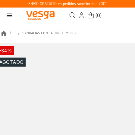
ENVÍO GRATUITO en pedidos superiores a 70€*
menu
(
0
)
home
...
SANDALIAS CON TACÓN DE MUJER
-34%
AGOTADO