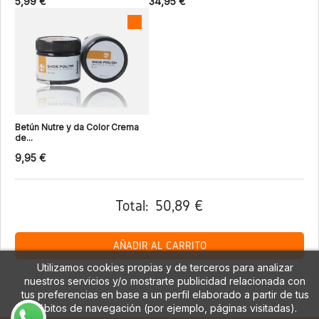
5,99 €
34,95 €
Betún Nutre y da Color Crema
de...
9,95 €
Total:
50,89 €
AÑADIR AL CARRITO
Utilizamos cookies propias y de terceros para analizar
nuestros servicios y/o mostrarte publicidad relacionada con
tus preferencias en base a un perfil elaborado a partir de tus
hábitos de navegación (por ejemplo, páginas visitadas).