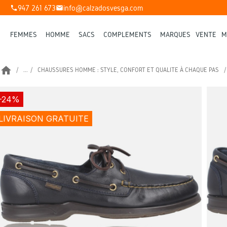
947 261 673
info@calzadosvesga.com
phone
mail
FEMMES
HOMME
SACS
COMPLÉMENTS
MARQUES
VENTE
M
home
...
CHAUSSURES HOMME : STYLE, CONFORT ET QUALITÉ À CHAQUE PAS
-24%
LIVRAISON GRATUITE