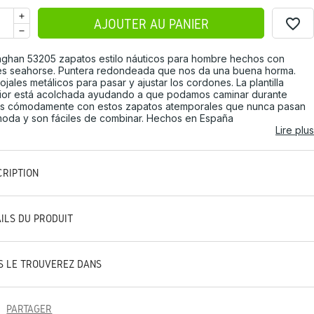
favorite_border
AJOUTER AU PANIER
aghan 53205 zapatos estilo náuticos para hombre hechos con
es seahorse. Puntera redondeada que nos da una buena horma.
ojales metálicos para pasar y ajustar los cordones. La plantilla
rior está acolchada ayudando a que podamos caminar durante
s cómodamente con estos zapatos atemporales que nunca pasan
oda y son fáciles de combinar. Hechos en España
Lire plus
CRIPTION
AILS DU PRODUIT
S LE TROUVEREZ DANS
PARTAGER