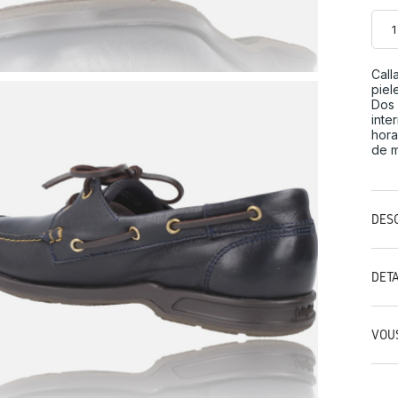
Call
piel
Dos 
inte
hora
de m
DES
DÉT
VOU