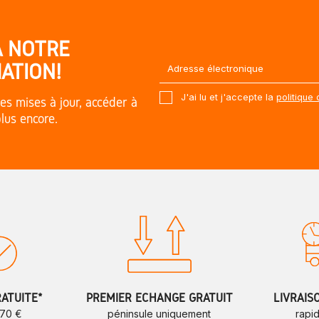
À NOTRE
ATION!
J'ai lu et j'accepte la
politique 
es mises à jour, accéder à
plus encore.
RATUITE*
PREMIER ÉCHANGE GRATUIT
LIVRAIS
 70 €
péninsule uniquement
rapi