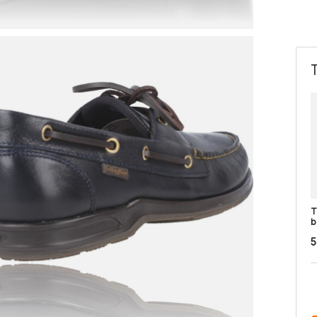
T
b
5