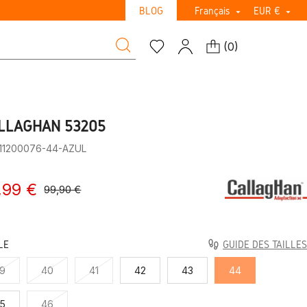
BLOG
Français
EUR €


(
0
)
LLAGHAN 53205
:11200076-44-AZUL
,99 €
99,90 €
LE
GUIDE DES TAILLES
9
40
41
42
43
44
5
46