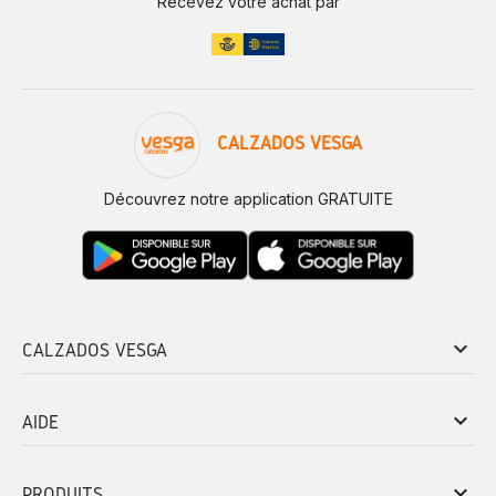
Recevez votre achat par
CALZADOS VESGA
Découvrez notre application GRATUITE
keyboard_arrow_down
CALZADOS VESGA
keyboard_arrow_down
AIDE
keyboard_arrow_down
PRODUITS