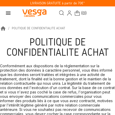
LIVRAISON GRATUITE à partir de 70€*
menu
(
0
)
home
POLITIQUE DE CONFIDENTIALITÉ ACHAT
POLITIQUE DE
CONFIDENTIALITÉ ACHAT
Conformément aux dispositions de la réglementation sur la
protection des données à caractère personnel, vous êtes informé
que les données seront traitées et intégrées à une activité de
traitement, dont la finalité est la bonne gestion et le maintien de la
relation contractuelle qui nous unira. La légitimité du traitement de
vos données est l'exécution d'un contrat. Sur la base de ce contrat
et si vous n'avez pas coché la case de refus, l'organisation peut
vous envoyer des communications commerciales pour vous
informer des produits liés à ce que vous avez contracté, motivées
par l'intérêt légitime généré par notre relation commerciale
antérieure. Si vous ne souhaitez pas recevoir de communications
commerciales, vous devez cocher la case correspondante sur la