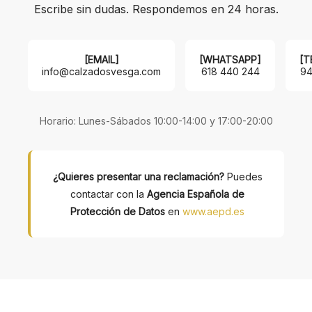
Escribe sin dudas. Respondemos en 24 horas.
[EMAIL]
[WHATSAPP]
[T
info@calzadosvesga.com
618 440 244
94
Horario: Lunes-Sábados 10:00-14:00 y 17:00-20:00
¿Quieres presentar una reclamación?
Puedes
contactar con la
Agencia Española de
Protección de Datos
en
www.aepd.es