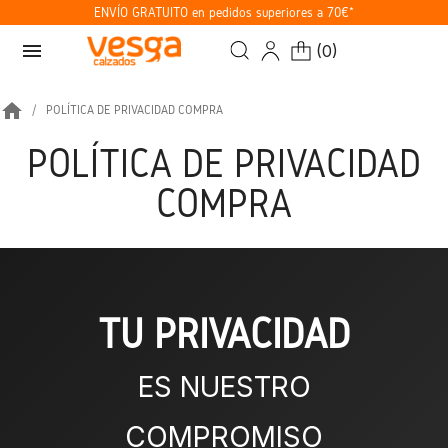
ENVÍO GRATUITO en pedidos superiores a 70€*
menu
(
0
)
home
POLÍTICA DE PRIVACIDAD COMPRA
POLÍTICA DE PRIVACIDAD
COMPRA
TU PRIVACIDAD
ES NUESTRO
COMPROMISO