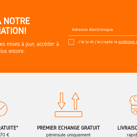
À NOTRE
ATION!
J'ai lu et j'accepte la
politique 
es mises à jour, accéder à
plus encore.
RATUITE*
PREMIER ÉCHANGE GRATUIT
LIVRAIS
 70 €
péninsule uniquement
rapi