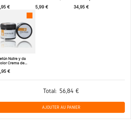
,95 €
5,99 €
34,95 €
etún Nutre y da
olor Crema de...
,95 €
Total:
56,84 €
AJOUTER AU PANIER