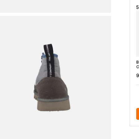
5
B
C
9