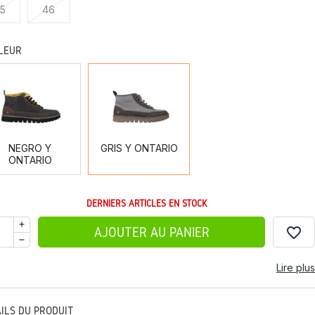
5
46
LEUR
NEGRO
GRIS
Y
Y
ONTARIO
ONTARIO
NEGRO Y
GRIS Y ONTARIO
ONTARIO
DERNIERS ARTICLES EN STOCK
favorite_border
AJOUTER AU PANIER
Lire plus
AILS DU PRODUIT