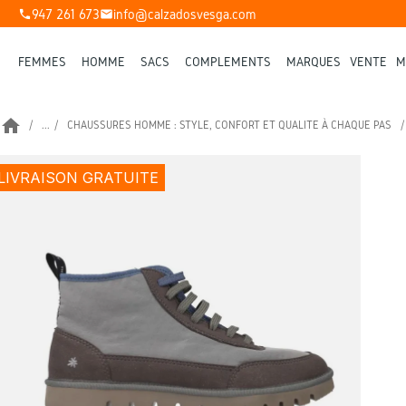
947 261 673
info@calzadosvesga.com
phone
mail
FEMMES
HOMME
SACS
COMPLÉMENTS
MARQUES
VENTE
M
home
...
CHAUSSURES HOMME : STYLE, CONFORT ET QUALITÉ À CHAQUE PAS
LIVRAISON GRATUITE