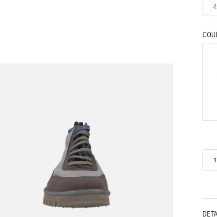
4
COU
DÉT