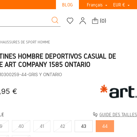
BLOG
Français
EUR €


(
0
)
CHAUSSURES DE SPORT HOMME
TINES HOMBRE DEPORTIVOS CASUAL DE
E ART COMPANY 1585 ONTARIO
:10300259-44-GRIS Y ONTARIO
,95 €
LE
GUIDE DES TAILLES
9
40
41
42
43
44