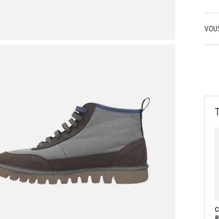
VOU
C
a