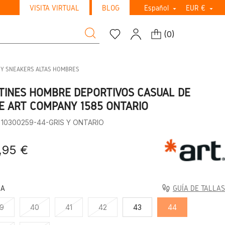
VISITA VIRTUAL
BLOG
Español
EUR €


(
0
)
S Y SNEAKERS ALTAS HOMBRES
TINES HOMBRE DEPORTIVOS CASUAL DE
E ART COMPANY 1585 ONTARIO
: 10300259-44-GRIS Y ONTARIO
,95 €
LA
GUÍA DE TALLAS
9
40
41
42
43
44