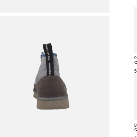
P
C
5
B
C