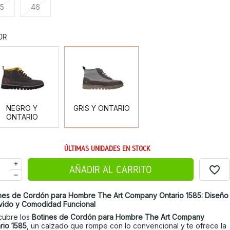
5
46
OR
NEGRO
GRIS
Y
Y
ONTARIO
ONTARIO
NEGRO Y
GRIS Y ONTARIO
ONTARIO
ÚLTIMAS UNIDADES EN STOCK
favorite_border
AÑADIR AL CARRITO
nes de Cordón para Hombre The Art Company Ontario 1585: Diseño
vido y Comodidad Funcional
cubre los
Botines de Cordón para Hombre The Art Company
rio 1585
, un calzado que rompe con lo convencional y te ofrece la