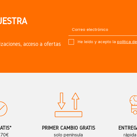
UESTRA
He leído y acepto la
política d
izaciones, acceso a ofertas
ATIS*
PRIMER CAMBIO GRATIS
ENTREGA
e 70€
solo península
rápida