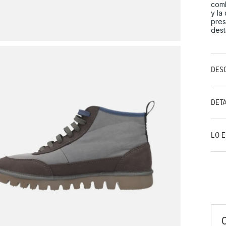
comb
y la
pres
dest
DES
DET
LO 