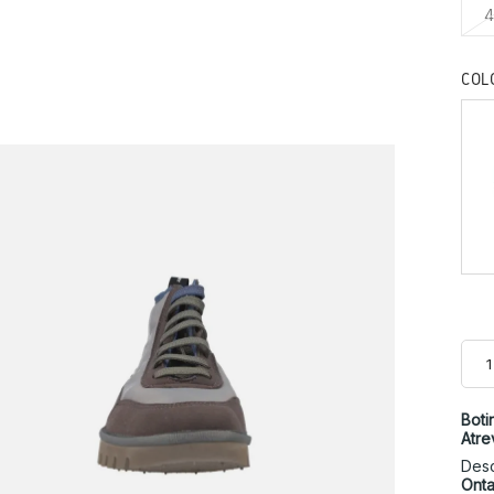
4
COL
Boti
Atre
Des
Onta