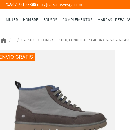
947 261 673
info@calzadosvesga.com
phone
mail
MUJER
HOMBRE
BOLSOS
COMPLEMENTOS
MARCAS
REBAJA
home
...
CALZADO DE HOMBRE: ESTILO, COMODIDAD Y CALIDAD PARA CADA PAS
ENVÍO GRATIS