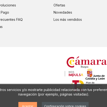
voluciones
Ofertas
 Pago
Novedades
recuentes FAQ
Los más vendidos
as
ros servicios y/o mostrarte publicidad relacionada con tus preferen
navegación (por ejemplo, páginas visitadas).
Aceptar
Configuración sobre cookies