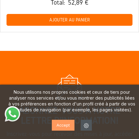
Total:
52,89 €
AJOUTER AU PANIER
Nous utilisons nos propres cookies et ceux de tiers pour
analyser nos services et/ou vous montrer des publicités liées
à vos préférences en fonction d'un profil créé à partir de vos
ABONNEZ-VOUS À NOTRE
habitudes de navigation (par exemple, les pages visitées).
LETTRE D'INFORMATION!
Accept
Inscrivez-vous pour recevoir des mises à jour, accéder