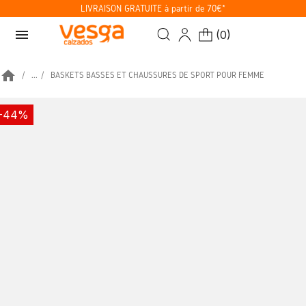
LIVRAISON GRATUITE à partir de 70€*
menu
(
0
)
home
...
BASKETS BASSES ET CHAUSSURES DE SPORT POUR FEMME
-44%