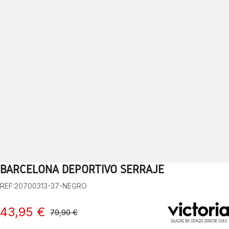
BARCELONA DEPORTIVO SERRAJE
1
2
3
4
5
6
7
8
9
10
REF:20700313-37-NEGRO
43,95 €
79,90 €