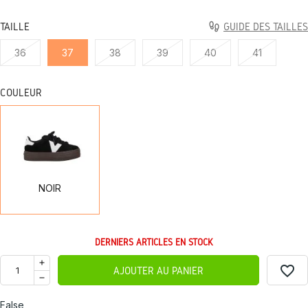
TAILLE
GUIDE DES TAILLES
36
37
38
39
40
41
COULEUR
NOIR
NOIR
DERNIERS ARTICLES EN STOCK
favorite_border
AJOUTER AU PANIER
False