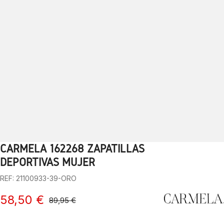
CARMELA 162268 ZAPATILLAS
1
2
3
4
5
6
7
8
9
10
DEPORTIVAS MUJER
REF: 21100933-39-ORO
58,50 €
89,95 €