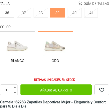
TALLA
GUÍA DE TALLAS
36
37
38
39
40
41
COLOR
BLANCO
ORO
BLANCO
ORO
ÚLTIMAS UNIDADES EN STOCK
favorite_border
AÑADIR AL CARRITO
Carmela 162268 Zapatillas Deportivas Mujer – Elegancia y Confort
para tu Día a Día