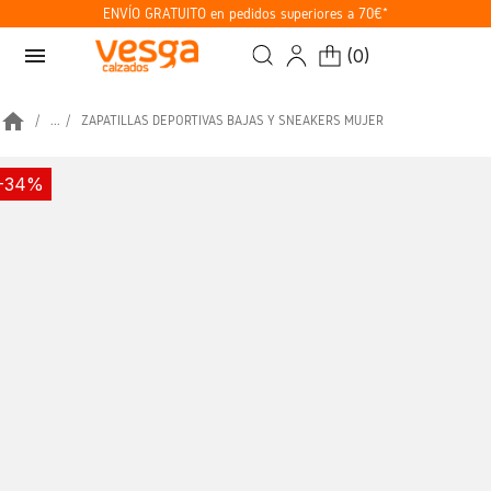
ENVÍO GRATUITO en pedidos superiores a 70€*
menu
(
0
)
home
...
ZAPATILLAS DEPORTIVAS BAJAS Y SNEAKERS MUJER
-34%