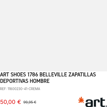
ART SHOES 1786 BELLEVILLE ZAPATILLAS
1
2
3
4
5
6
7
8
9
10
DEPORTIVAS HOMBRE
REF: 11800230-41-CREMA
50,00 €
99,95 €