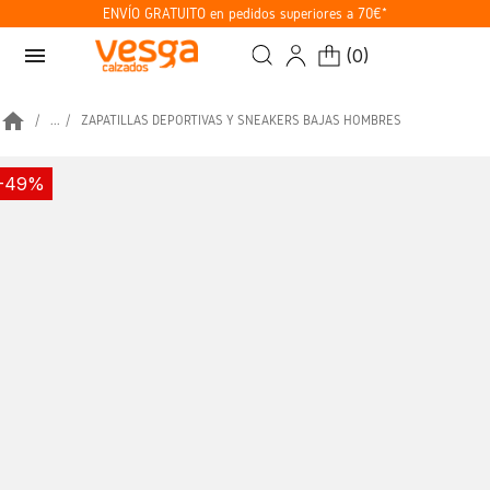
ENVÍO GRATUITO en pedidos superiores a 70€*
menu
(
0
)
home
...
ZAPATILLAS DEPORTIVAS Y SNEAKERS BAJAS HOMBRES
-49%