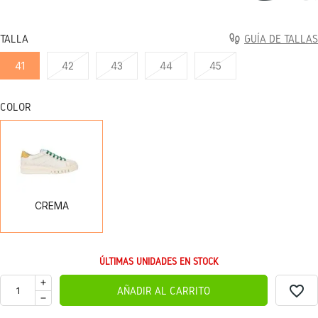
TALLA
GUÍA DE TALLAS
41
42
43
44
45
COLOR
CREMA
CREMA
ÚLTIMAS UNIDADES EN STOCK
favorite_border
AÑADIR AL CARRITO