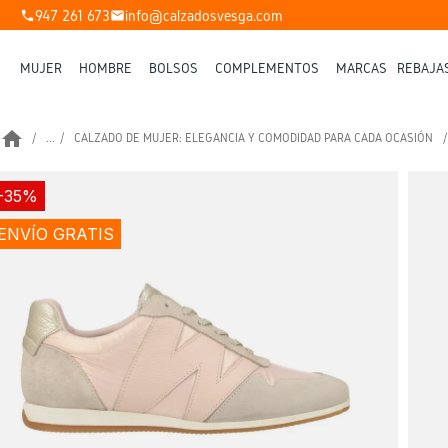
947 261 673
info@calzadosvesga.com
phone
mail
MUJER
HOMBRE
BOLSOS
COMPLEMENTOS
MARCAS
REBAJA
home
...
CALZADO DE MUJER: ELEGANCIA Y COMODIDAD PARA CADA OCASIÓN
-35%
ENVÍO GRATIS