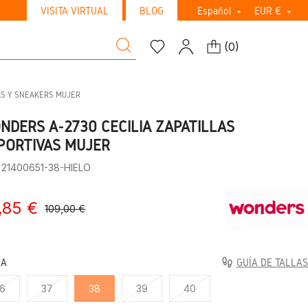
VISITA VIRTUAL
BLOG
Español
EUR €


(
0
)
AS Y SNEAKERS MUJER
NDERS A-2730 CECILIA ZAPATILLAS
PORTIVAS MUJER
 21400651-38-HIELO
,85 €
109,00 €
LA
GUÍA DE TALLAS
6
37
38
39
40