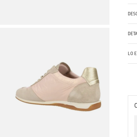
DES
DET
LO 