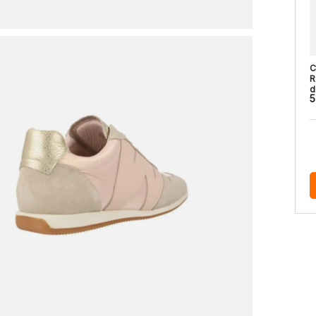
C
R
d
5