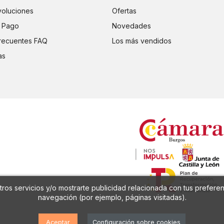
voluciones
Ofertas
 Pago
Novedades
recuentes FAQ
Los más vendidos
as
ros servicios y/o mostrarte publicidad relacionada con tus preferen
navegación (por ejemplo, páginas visitadas).
Aceptar
Configuración sobre cookies