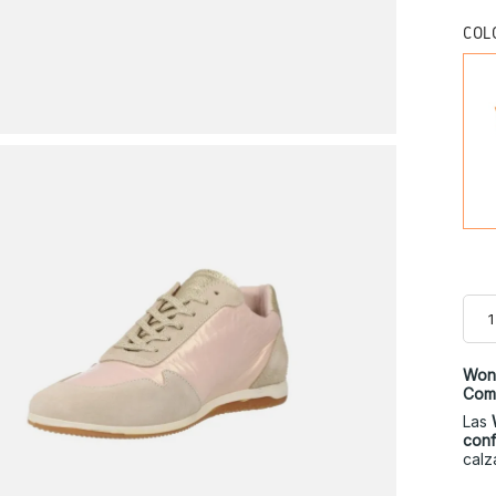
COL
Wond
Com
Las
conf
calz