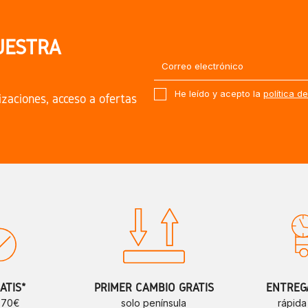
UESTRA
He leído y acepto la
política d
izaciones, acceso a ofertas
ATIS*
PRIMER CAMBIO GRATIS
ENTREGA
e 70€
solo península
rápida