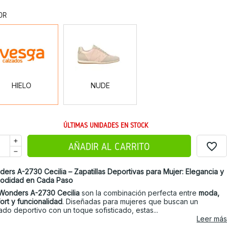
OR
HIELO
NUDE
HIELO
NUDE
ÚLTIMAS UNIDADES EN STOCK
favorite_border
AÑADIR AL CARRITO
ers A-2730 Cecilia – Zapatillas Deportivas para Mujer: Elegancia y
odidad en Cada Paso
Wonders A-2730 Cecilia
son la combinación perfecta entre
moda,
ort y funcionalidad
. Diseñadas para mujeres que buscan un
ado deportivo con un toque sofisticado, estas...
Leer más