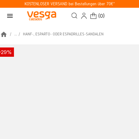
KOSTENLOSER VERSAND bei Bestellungen über 70€*
menu
(
0
)
home
...
HANF-, ESPARTO- ODER ESPADRILLES-SANDALEN
-29%