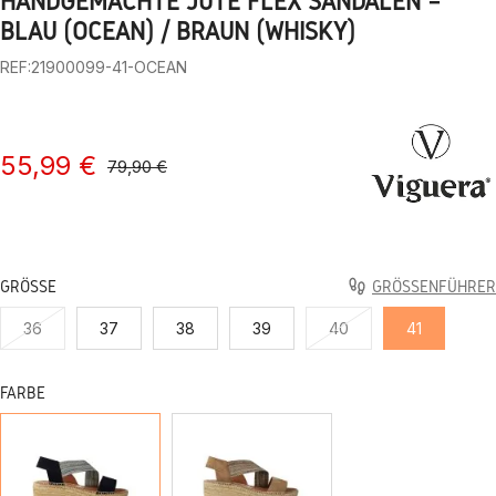
HANDGEMACHTE JUTE FLEX SANDALEN –
BLAU (OCEAN) / BRAUN (WHISKY)
REF:21900099-41-OCEAN
55,99 €
79,90 €
GRÖSSE
GRÖSSENFÜHRER
36
37
38
39
40
41
FARBE
OZEAN
WHISKY