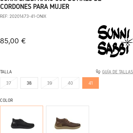
1
2
3
4
5
6
7
8
9
10
CORDONES PARA MUJER
REF: 20201473-41-ONIX
85,00 €
TALLA
GUÍA DE TALLAS
37
38
39
40
41
COLOR
ONIX
TESTA