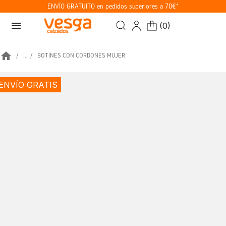
ENVÍO GRATUITO en pedidos superiores a 70€*
menu
(
0
)
home
...
BOTINES CON CORDONES MUJER
ENVÍO GRATIS