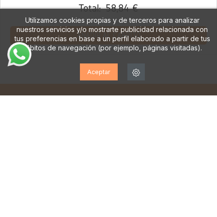
Total:
58,84 €
Utilizamos cookies propias y de terceros para analizar
nuestros servicios y/o mostrarte publicidad relacionada con
AÑADIR AL CARRITO
tus preferencias en base a un perfil elaborado a partir de tus
hábitos de navegación (por ejemplo, páginas visitadas).
Aceptar
¡SUSCRÍBETE A NUESTRA
NEWSLETTER!
Suscríbase para recibir actualizaciones, acceso a