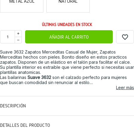
METAL AZUL
NATURAL
ÚLTIMAS UNIDADES EN STOCK
favorite_border
AÑADIR AL CARRITO
Suave 3632 Zapatos Merceditas Casual de Mujer, Zapatos
Merceditas hechos con pieles. Bonito diseño en estos practicos
zapatos. Disponen de un elástico en el talón para facilitar el calce.
Su plantilla interior es extraible que viene perfecto si necesitas usar
plantillas anatomicas.
Las bailarinas
Suave 3632
son el calzado perfecto para mujeres
que buscan comodidad sin renunciar al estilo....
Leer más
DESCRIPCIÓN
DETALLES DEL PRODUCTO