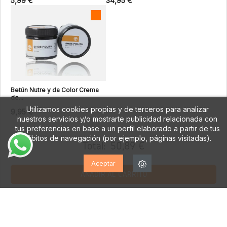
5,99 €
34,95 €
Betún Nutre y da Color Crema
de...
Utilizamos cookies propias y de terceros para analizar
9,95 €
nuestros servicios y/o mostrarte publicidad relacionada con
tus preferencias en base a un perfil elaborado a partir de tus
hábitos de navegación (por ejemplo, páginas visitadas).
Total:
50,89 €
Aceptar
AÑADIR AL CARRITO