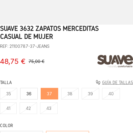
SUAVE 3632 ZAPATOS MERCEDITAS
1
2
3
4
5
6
7
8
9
10
CASUAL DE MUJER
REF: 21100787-37-JEANS
48,75 €
75,00 €
TALLA
GUÍA DE TALLAS
35
36
37
38
39
40
41
42
43
COLOR