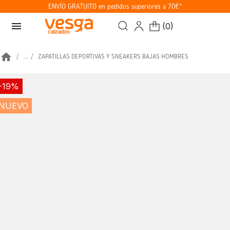
ENVÍO GRATUITO en pedidos superiores a 70€*
menu
(
0
)
home
...
ZAPATILLAS DEPORTIVAS Y SNEAKERS BAJAS HOMBRES
-19%
NUEVO