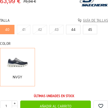
63,99 €
79,94 €
TALLA
GUÍA DE TALLAS
40
41
42
43
44
45
COLOR
NVGY
NVGY
ÚLTIMAS UNIDADES EN STOCK
favorite_border
AÑADIR AL CARRITO