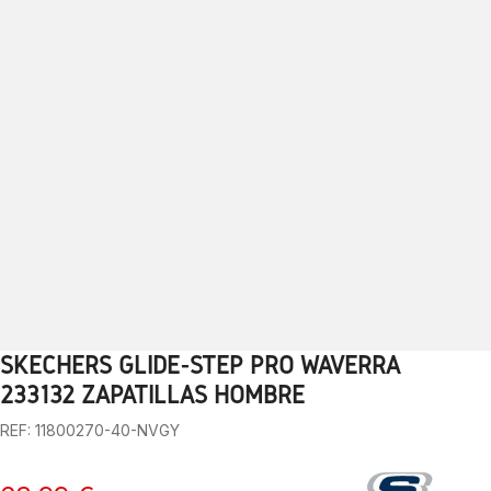
SKECHERS GLIDE-STEP PRO WAVERRA
1
2
3
4
5
6
7
8
9
10
11
12
13
233132 ZAPATILLAS HOMBRE
REF: 11800270-40-NVGY