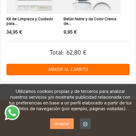
Kit de Limpieza y Cuidado
Betún Nutre y da Color Crema
para...
de...
34,95 €
9,95 €
Total:
62,80 €
AÑADIR AL CARRITO
Utilizamos cookies propias y de terceros para analizar
nuestros servicios y/o mostrarte publicidad relacionada con
tus preferencias en base a un perfil elaborado a partir de tus
hábitos de navegación (por ejemplo, páginas visitadas).
Aceptar