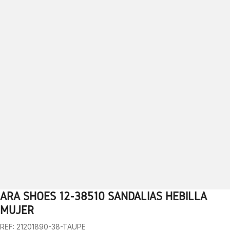
ARA SHOES 12-38510 SANDALIAS HEBILLA
1
2
3
4
5
6
7
8
9
10
MUJER
REF: 21201890-38-TAUPE