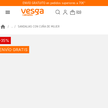
ENVÍO GRATUITO en pedidos superiores a 70€*
menu
(
0
)
home
...
SANDALIAS CON CUÑA DE MUJER
-35%
ENVÍO GRATIS