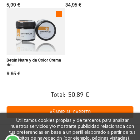
5,99 €
34,95 €
Betún Nutre y da Color Crema
de...
9,95 €
Total:
50,89 €
AÑADIR AL CARRITO
Utilizamos cookies propias y de terceros para analizar
nuestros servicios y/o mostrarte publicidad relacionada con
tus preferencias en base a un perfil elaborado a partir de tus
hábitos de navegación (por ejemplo, páginas visitadas).