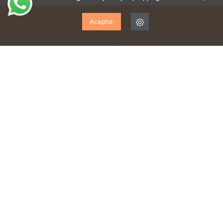
Aceptar
¡SUSCRÍBETE A NUESTRA
NEWSLETTER!
Suscríbase para recibir actualizaciones, acceso a
ofertas exclusivas y mucho más.
He leído y acepto la
política de privacidad