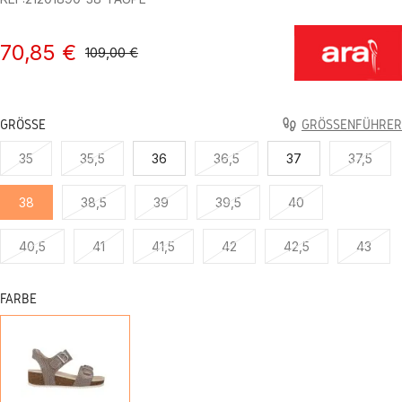
70,85 €
109,00 €
GRÖSSE
GRÖSSENFÜHRER
35
35,5
36
36,5
37
37,5
38
38,5
39
39,5
40
40,5
41
41,5
42
42,5
43
FARBE
TAUPE