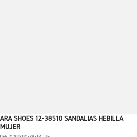
ARA SHOES 12-38510 SANDALIAS HEBILLA
1
2
3
4
5
6
7
8
9
10
MUJER
REF:21201890-38-TAUPE