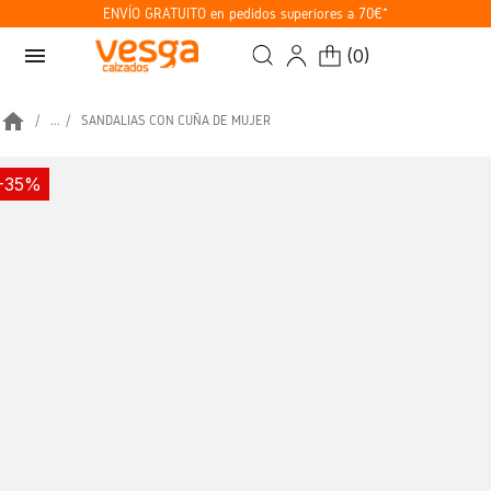
ENVÍO GRATUITO en pedidos superiores a 70€*
menu
(
0
)
home
...
SANDALIAS CON CUÑA DE MUJER
-35%