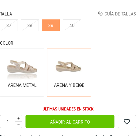
TALLA
GUÍA DE TALLAS
37
38
39
40
COLOR
ARENA
ARENA
METAL
Y
BEIGE
ARENA METAL
ARENA Y BEIGE
ÚLTIMAS UNIDADES EN STOCK
favorite_border
AÑADIR AL CARRITO