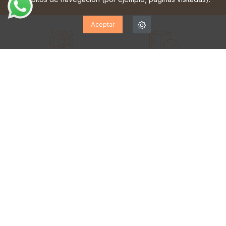
Aceptar
EQUIPO DE EXPERTOS
ENVÍOS GRATIS*
a tu servicio de lunes a
a partir de 70€
sábado
PRIMER CAMBIO GRATIS
ENTREGAS EN 24/48 H
solo península
rápida y asegurada
GARANTÍA EUROPEA
hasta dos años