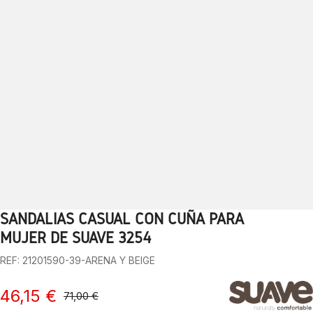
SANDALIAS CASUAL CON CUÑA PARA
1
2
3
4
5
6
7
8
9
10
MUJER DE SUAVE 3254
REF: 21201590-39-ARENA Y BEIGE
46,15 €
71,00 €