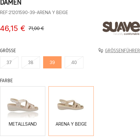
DAMEN
REF:21201590-39-ARENA Y BEIGE
46,15 €
71,00 €
GRÖSSE
GRÖSSENFÜHRER
37
38
39
40
FARBE
METALLSAND
ARENA
Y
BEIGE
METALLSAND
ARENA Y BEIGE