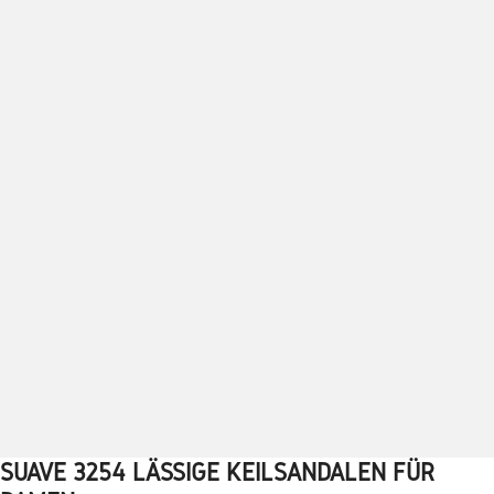
SUAVE 3254 LÄSSIGE KEILSANDALEN FÜR
1
2
3
4
5
6
7
8
9
10