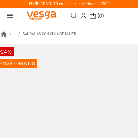
ENVÍO GRATUITO en pedidos superiores a 70€*
menu
(
0
)
home
...
SANDALIAS CON CUÑA DE MUJER
-24%
ENVÍO GRATIS