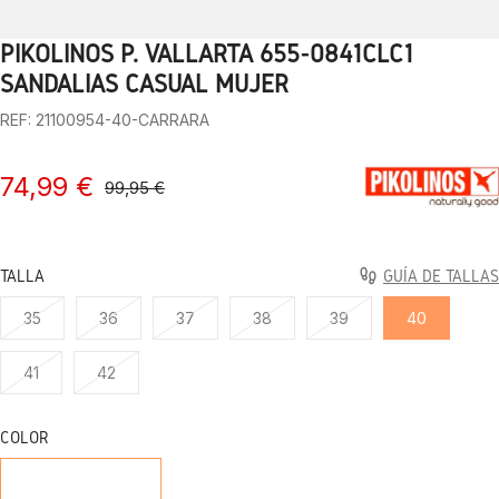
PIKOLINOS P. VALLARTA 655-0841CLC1
1
2
3
4
5
6
7
8
9
10
SANDALIAS CASUAL MUJER
REF: 21100954-40-CARRARA
74,99 €
99,95 €
TALLA
GUÍA DE TALLAS
35
36
37
38
39
40
41
42
COLOR
CARRARA