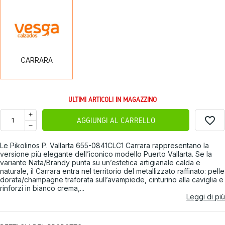
CARRARA
CARRARA
ULTIMI ARTICOLI IN MAGAZZINO
favorite_border
AGGIUNGI AL CARRELLO
Le
Pikolinos
P. Vallarta 655-0841CLC1 Carrara rappresentano la
versione più elegante dell’iconico modello Puerto Vallarta. Se la
variante Nata/Brandy punta su un’estetica artigianale calda e
naturale, il Carrara entra nel territorio del metallizzato raffinato: pelle
dorata/champagne traforata sull’avampiede, cinturino alla caviglia e
rinforzi in bianco crema,...
Leggi di più