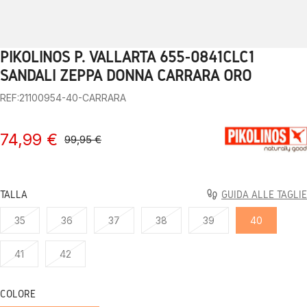
PIKOLINOS P. VALLARTA 655-0841CLC1
1
2
3
4
5
6
7
8
9
10
SANDALI ZEPPA DONNA CARRARA ORO
REF:21100954-40-CARRARA
74,99 €
99,95 €
TALLA
GUIDA ALLE TAGLIE
35
36
37
38
39
40
41
42
COLORE